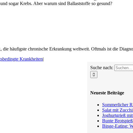
 und sogar Krebs. Aber warum sind Ballaststoffe so gesund?
 die häufigste chronische Erkrankung weltweit. Oftmals ist die Diagno
sbedingte Krankheiten
|
Suche nach:
Neueste Beiträge
Sommerlicher Ru
Salat mit Zucchi
Joghurtgrieß mi
Bunte Brotspieß
Binge-Eating: W