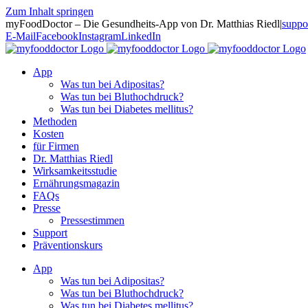
Zum Inhalt springen
myFoodDoctor – Die Gesundheits-App von Dr. Matthias Riedl
|
suppo
E-Mail
Facebook
Instagram
LinkedIn
App
Was tun bei Adipositas?
Was tun bei Bluthochdruck?
Was tun bei Diabetes mellitus?
Methoden
Kosten
für Firmen
Dr. Matthias Riedl
Wirksamkeitsstudie
Ernährungsmagazin
FAQs
Presse
Pressestimmen
Support
Präventionskurs
App
Was tun bei Adipositas?
Was tun bei Bluthochdruck?
Was tun bei Diabetes mellitus?