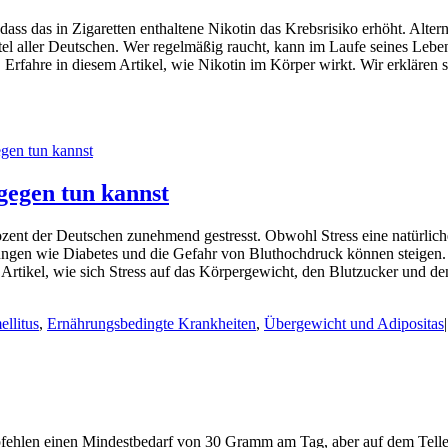
dass das in Zigaretten enthaltene Nikotin das Krebsrisiko erhöht. Alter
el aller Deutschen. Wer regelmäßig raucht, kann im Laufe seines Lebe
 Erfahre in diesem Artikel, wie Nikotin im Körper wirkt. Wir erkläre
egen tun kannst
zent der Deutschen zunehmend gestresst. Obwohl Stress eine natürliche
ngen wie Diabetes und die Gefahr von Bluthochdruck können steigen. 
 Artikel, wie sich Stress auf das Körpergewicht, den Blutzucker und 
ellitus
,
Ernährungsbedingte Krankheiten
,
Übergewicht und Adipositas
|
pfehlen einen Mindestbedarf von 30 Gramm am Tag, aber auf dem Teller 