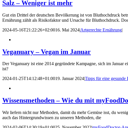
Salz – Weniger ist mehr
Gut ein Drittel der deutschen Bevölkerung ist von Bluthochdruck bet
Ernährung zählt als Risikofaktor und Ursache für Bluthochdruck. Doc
2024-05-16T21:22:26+02:00
16. Mai 2024
|
Artgerechte Ernährung
|
Veganuary – Vegan im Januar
Der Veganuary ist eine 2014 gegründete Kampagne, sich im Januar ei
ist?
2024-01-25T14:12:48+01:00
19. Januar 2024
|
Tipps für eine gesunde
Wissensmethoden – Wie du mit myFoodDoct
Wir liefern nicht nur Methoden, damit du mehr Gemüse isst, du wenig
auch das Hintergrundwissen zu unseren Methoden, die
2024-02-06T14:30:19+01:00
25. November 2022
|
myFoodDoctor-Ap