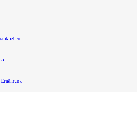
g
rankheiten
pp
e Ernährung