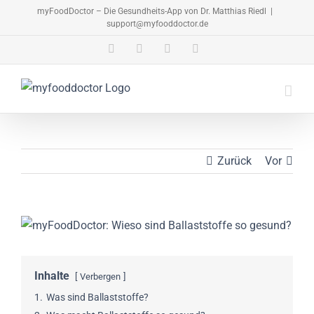
Zum
myFoodDoctor – Die Gesundheits-App von Dr. Matthias Riedl
|
support@myfooddoctor.de
Inhalt
springen
E-
Facebook
Instagram
LinkedIn
Mail
Zurück
Vor
Zeige
grösseres
Bild
Inhalte
Verbergen
1.
Was sind Ballaststoffe?