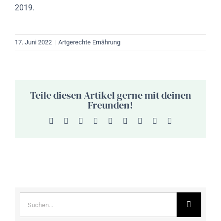
2019.
17. Juni 2022
|
Artgerechte Ernährung
Teile diesen Artikel gerne mit deinen
Freunden!
Facebook
X
Reddit
LinkedIn
WhatsApp
Tumblr
Pinterest
Vk
E-
Mail
Suche
nach: