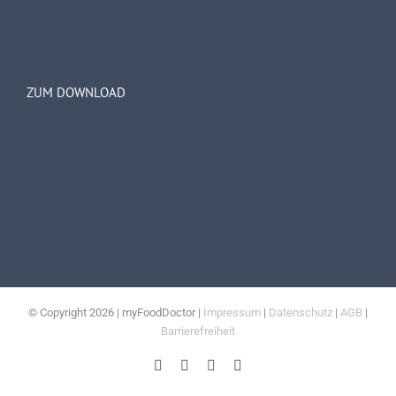
ZUM DOWNLOAD
© Copyright
2026 | myFoodDoctor |
Impressum
|
Datenschutz
|
AGB
|
Barrierefreiheit
E-
Facebook
Instagram
LinkedIn
Mail