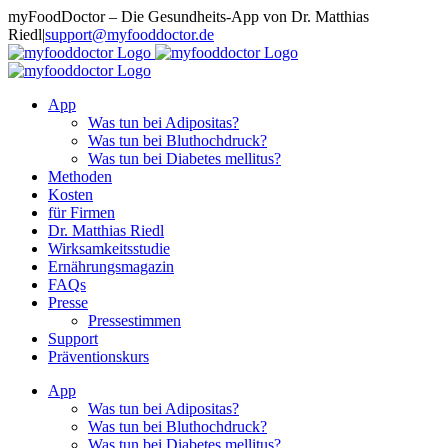
Zum
myFoodDoctor – Die Gesundheits-App von Dr. Matthias
Inhalt
Riedl
|
support@myfooddoctor.de
springen
E-
Facebook
Instagram
LinkedIn
Mail
App
Was tun bei Adipositas?
Was tun bei Bluthochdruck?
Was tun bei Diabetes mellitus?
Methoden
Kosten
für Firmen
Dr. Matthias Riedl
Wirksamkeitsstudie
Ernährungsmagazin
FAQs
Presse
Pressestimmen
Support
Präventionskurs
App
Was tun bei Adipositas?
Was tun bei Bluthochdruck?
Was tun bei Diabetes mellitus?