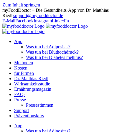
Zum Inhalt springen
myFoodDoctor – Die Gesundheits-App von Dr. Matthias
Riedl
|
support@myfooddoctor.de
E-Mail
Facebook
Instagram
LinkedIn
App
Was tun bei Adipositas?
Was tun bei Bluthochdruck?
Was tun bei Diabetes mellitus?
Methoden
Kosten
für Firmen
Dr. Matthias Riedl
Wirksamkeitsstudie
Ernährungsmagazin
FAQs
Presse
Pressestimmen
Support
Präventionskurs
App
Was tun bei Adipositas?