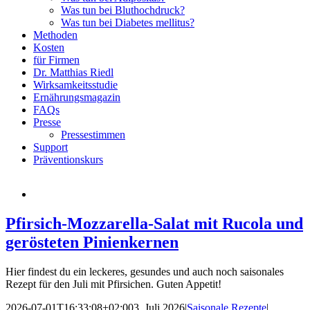
Was tun bei Bluthochdruck?
Was tun bei Diabetes mellitus?
Methoden
Kosten
für Firmen
Dr. Matthias Riedl
Wirksamkeitsstudie
Ernährungsmagazin
FAQs
Presse
Pressestimmen
Support
Präventionskurs
Pfirsich-Mozzarella-Salat mit Rucola und
gerösteten Pinienkernen
Hier findest du ein leckeres, gesundes und auch noch saisonales
Rezept für den Juli mit Pfirsichen. Guten Appetit!
2026-07-01T16:33:08+02:00
3. Juli 2026
|
Saisonale Rezepte
|