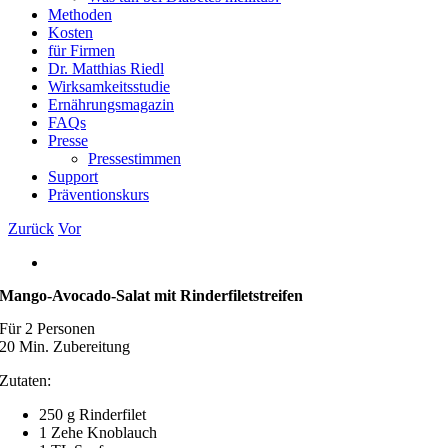
Methoden
Kosten
für Firmen
Dr. Matthias Riedl
Wirksamkeitsstudie
Ernährungsmagazin
FAQs
Presse
Pressestimmen
Support
Präventionskurs
Zurück
Vor
Zeige
grösseres
Mango-Avocado-Salat mit Rinderfiletstreifen
Bild
Für 2 Personen
20 Min. Zubereitung
Zutaten:
250 g Rinderfilet
1 Zehe Knoblauch