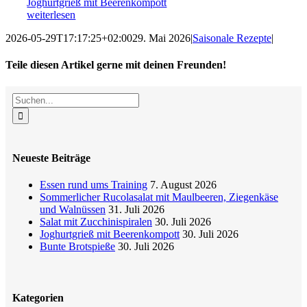
Joghurtgrieß mit Beerenkompott
weiterlesen
2026-05-29T17:17:25+02:00
29. Mai 2026
|
Saisonale Rezepte
|
Teile diesen Artikel gerne mit deinen Freunden!
Facebook
X
Reddit
LinkedIn
WhatsApp
Tumblr
Pinterest
Vk
E-
Suche
Mail
nach:
Neueste Beiträge
Essen rund ums Training
7. August 2026
Sommerlicher Rucolasalat mit Maulbeeren, Ziegenkäse
und Walnüssen
31. Juli 2026
Salat mit Zucchinispiralen
30. Juli 2026
Joghurtgrieß mit Beerenkompott
30. Juli 2026
Bunte Brotspieße
30. Juli 2026
Kategorien