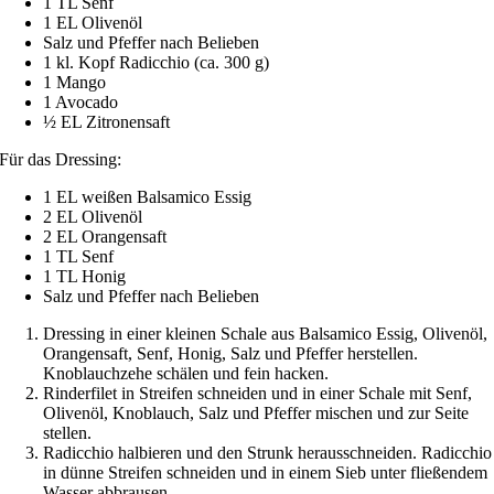
1 TL Senf
1 EL Olivenöl
Salz und Pfeffer nach Belieben
1 kl. Kopf Radicchio (ca. 300 g)
1 Mango
1 Avocado
½ EL Zitronensaft
Für das Dressing:
1 EL weißen Balsamico Essig
2 EL Olivenöl
2 EL Orangensaft
1 TL Senf
1 TL Honig
Salz und Pfeffer nach Belieben
Dressing in einer kleinen Schale aus Balsamico Essig, Olivenöl,
Orangensaft, Senf, Honig, Salz und Pfeffer herstellen.
Knoblauchzehe schälen und fein hacken.
Rinderfilet in Streifen schneiden und in einer Schale mit Senf,
Olivenöl, Knoblauch, Salz und Pfeffer mischen und zur Seite
stellen.
Radicchio halbieren und den Strunk herausschneiden. Radicchio
in dünne Streifen schneiden und in einem Sieb unter fließendem
Wasser abbrausen.