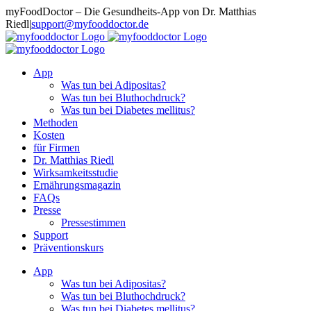
Zum
myFoodDoctor – Die Gesundheits-App von Dr. Matthias
Inhalt
Riedl
|
support@myfooddoctor.de
springen
E-
Facebook
Instagram
LinkedIn
Mail
App
Was tun bei Adipositas?
Was tun bei Bluthochdruck?
Was tun bei Diabetes mellitus?
Methoden
Kosten
für Firmen
Dr. Matthias Riedl
Wirksamkeitsstudie
Ernährungsmagazin
FAQs
Presse
Pressestimmen
Support
Präventionskurs
App
Was tun bei Adipositas?
Was tun bei Bluthochdruck?
Was tun bei Diabetes mellitus?