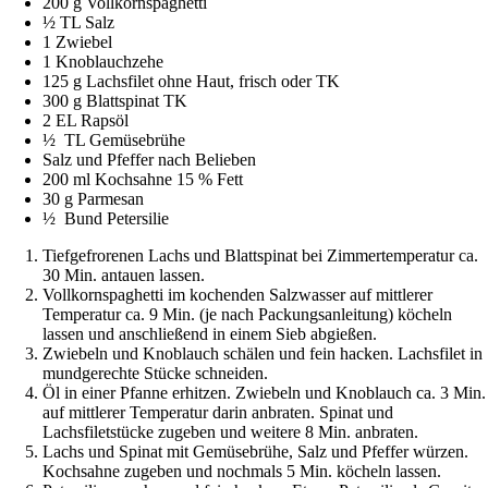
200 g Vollkornspaghetti
½ TL Salz
1 Zwiebel
1 Knoblauchzehe
125 g Lachsfilet ohne Haut, frisch oder TK
300 g Blattspinat TK
2 EL Rapsöl
½ TL Gemüsebrühe
Salz und Pfeffer nach Belieben
200 ml Kochsahne 15 % Fett
30 g Parmesan
½ Bund Petersilie
Tiefgefrorenen Lachs und Blattspinat bei Zimmertemperatur ca.
30 Min. antauen lassen.
Vollkornspaghetti im kochenden Salzwasser auf mittlerer
Temperatur ca. 9 Min. (je nach Packungsanleitung) köcheln
lassen und anschließend in einem Sieb abgießen.
Zwiebeln und Knoblauch schälen und fein hacken. Lachsfilet in
mundgerechte Stücke schneiden.
Öl in einer Pfanne erhitzen. Zwiebeln und Knoblauch ca. 3 Min.
auf mittlerer Temperatur darin anbraten. Spinat und
Lachsfiletstücke zugeben und weitere 8 Min. anbraten.
L
achs und Spinat mit Gemüsebrühe, Salz und Pfeffer würzen.
Kochsahne zugeben und nochmals 5 Min. köcheln lassen.