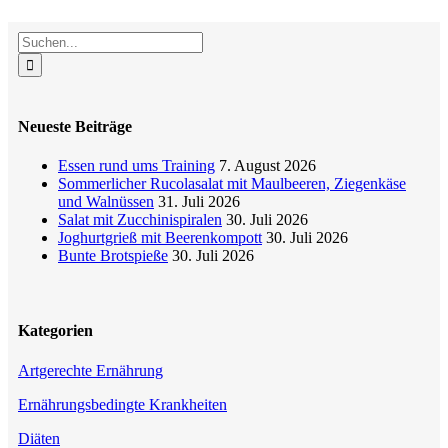
Facebook
X
Reddit
LinkedIn
WhatsApp
Tumblr
Pinterest
Vk
E-
Suche
Mail
nach:
Neueste Beiträge
Essen rund ums Training
7. August 2026
Sommerlicher Rucolasalat mit Maulbeeren, Ziegenkäse
und Walnüssen
31. Juli 2026
Salat mit Zucchinispiralen
30. Juli 2026
Joghurtgrieß mit Beerenkompott
30. Juli 2026
Bunte Brotspieße
30. Juli 2026
Kategorien
Artgerechte Ernährung
Ernährungsbedingte Krankheiten
Diäten