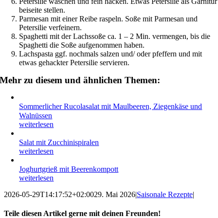
Petersilie waschen und fein hacken. Etwas Petersilie als Garnitur
beiseite stellen.
Parmesan mit einer Reibe raspeln. Soße mit Parmesan und
Petersilie verfeinern.
Spaghetti mit der Lachssoße ca. 1 – 2 Min. vermengen, bis die
Spaghetti die Soße aufgenommen haben.
Lachspasta ggf. nochmals salzen und/ oder pfeffern und mit
etwas gehackter Petersilie servieren.
Mehr zu diesem und ähnlichen Themen:
Sommerlicher Rucolasalat mit Maulbeeren, Ziegenkäse und
Walnüssen
weiterlesen
Salat mit Zucchinispiralen
weiterlesen
Joghurtgrieß mit Beerenkompott
weiterlesen
2026-05-29T14:17:52+02:00
29. Mai 2026
|
Saisonale Rezepte
|
Teile diesen Artikel gerne mit deinen Freunden!