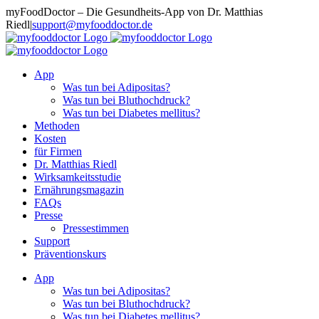
Zum
myFoodDoctor – Die Gesundheits-App von Dr. Matthias
Inhalt
Riedl
|
support@myfooddoctor.de
springen
E-
Facebook
Instagram
LinkedIn
Mail
App
Was tun bei Adipositas?
Was tun bei Bluthochdruck?
Was tun bei Diabetes mellitus?
Methoden
Kosten
für Firmen
Dr. Matthias Riedl
Wirksamkeitsstudie
Ernährungsmagazin
FAQs
Presse
Pressestimmen
Support
Präventionskurs
App
Was tun bei Adipositas?
Was tun bei Bluthochdruck?
Was tun bei Diabetes mellitus?