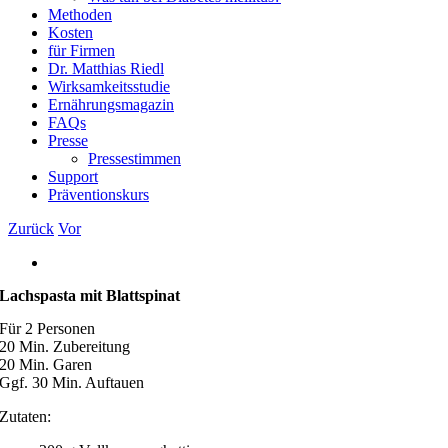
Methoden
Kosten
für Firmen
Dr. Matthias Riedl
Wirksamkeitsstudie
Ernährungsmagazin
FAQs
Presse
Pressestimmen
Support
Präventionskurs
Zurück
Vor
Zeige
grösseres
Lachspasta mit Blattspinat
Bild
Für 2 Personen
20 Min. Zubereitung
20 Min. Garen
Ggf. 30 Min. Auftauen
Zutaten: