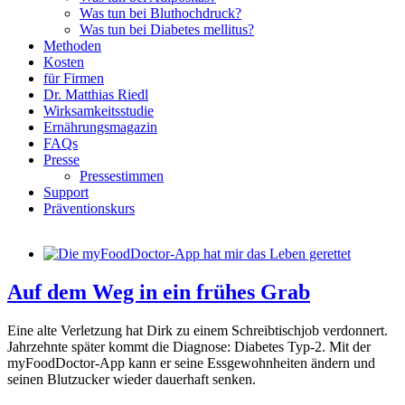
Was tun bei Bluthochdruck?
Was tun bei Diabetes mellitus?
Methoden
Kosten
für Firmen
Dr. Matthias Riedl
Wirksamkeitsstudie
Ernährungsmagazin
FAQs
Presse
Pressestimmen
Support
Präventionskurs
Auf dem Weg in ein frühes Grab
Eine alte Verletzung hat Dirk zu einem Schreibtischjob verdonnert.
Jahrzehnte später kommt die Diagnose: Diabetes Typ-2. Mit der
myFoodDoctor-App kann er seine Essgewohnheiten ändern und
seinen Blutzucker wieder dauerhaft senken.