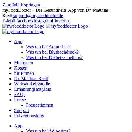
Zum Inhalt springen
myFoodDoctor – Die Gesundheits-App von Dr. Matthias
Riedl
|
support@myfooddoctor.de
E-Mail
Facebook
Instagram
LinkedIn
App
Was tun bei Adipositas?
Was tun bei Bluthochdruck?
Was tun bei Diabetes mellitus?
Methoden
Kosten
für Firmen
Dr. Matthias Riedl
Wirksamkeitsstudie
Ernährungsmagazin
FAQs
Presse
Pressestimmen
Support
Präventionskurs
App
Was tun bei Adipositas?