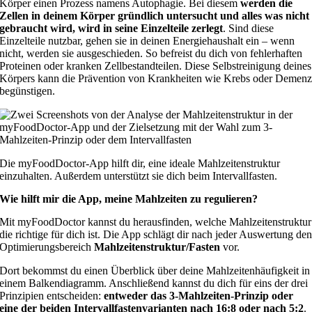
Körper einen Prozess namens Autophagie. Bei diesem
werden die
Zellen in deinem Körper gründlich untersucht und alles was nicht
gebraucht wird, wird in seine Einzelteile zerlegt
. Sind diese
Einzelteile nutzbar, gehen sie in deinen Energiehaushalt ein – wenn
nicht, werden sie ausgeschieden. So befreist du dich von fehlerhaften
Proteinen oder kranken Zellbestandteilen. Diese Selbstreinigung deines
Körpers kann die Prävention von Krankheiten wie Krebs oder Demen
begünstigen.
Die myFoodDoctor-App hilft dir, eine ideale Mahlzeitenstruktur
einzuhalten. Außerdem unterstützt sie dich beim Intervallfasten.
Wie hilft mir die App, meine Mahlzeiten zu regulieren?
Mit myFoodDoctor kannst du herausfinden, welche Mahlzeitenstruktur
die richtige für dich ist. Die App schlägt dir nach jeder Auswertung de
Optimierungsbereich
Mahlzeitenstruktur/Fasten
vor.
Dort bekommst du einen Überblick über deine Mahlzeitenhäufigkeit in
einem Balkendiagramm. Anschließend kannst du dich für eins der drei
Prinzipien entscheiden:
entweder das 3-Mahlzeiten-Prinzip oder
eine der beiden Intervallfastenvarianten nach 16:8 oder nach 5:2
.