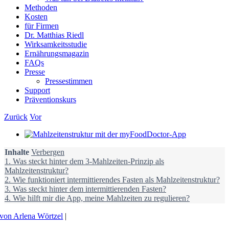
Methoden
Kosten
für Firmen
Dr. Matthias Riedl
Wirksamkeitsstudie
Ernährungsmagazin
FAQs
Presse
Pressestimmen
Support
Präventionskurs
Zurück
Vor
Zeige
grösseres
Inhalte
Bild
Verbergen
1.
Was steckt hinter dem 3-Mahlzeiten-Prinzip als
Mahlzeitenstruktur?
2.
Wie funktioniert intermittierendes Fasten als Mahlzeitenstruktur?
3.
Was steckt hinter dem intermittierenden Fasten?
4.
Wie hilft mir die App, meine Mahlzeiten zu regulieren?
von Arlena Wörtzel
|