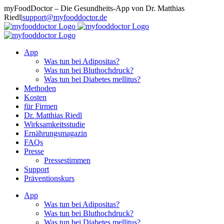
Zum
myFoodDoctor – Die Gesundheits-App von Dr. Matthias
Inhalt
Riedl
|
support@myfooddoctor.de
springen
E-
Facebook
Instagram
LinkedIn
Mail
App
Was tun bei Adipositas?
Was tun bei Bluthochdruck?
Was tun bei Diabetes mellitus?
Methoden
Kosten
für Firmen
Dr. Matthias Riedl
Wirksamkeitsstudie
Ernährungsmagazin
FAQs
Presse
Pressestimmen
Support
Präventionskurs
App
Was tun bei Adipositas?
Was tun bei Bluthochdruck?
Was tun bei Diabetes mellitus?