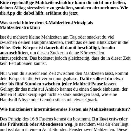
Eine regelmäßige Mahlzeitenstruktur kann dir nicht nur helfen,
deinen Alltag stressfreier zu gestalten, sondern abzunehmen. Wie
die App dir dabei hilft, erfährst du jetzt.
Was steckt hinter dem 3-Mahlzeiten-Prinzip als
Mahlzeitenstruktur?
Isst du mehrere kleine Mahlzeiten am Tag oder snackst du viel
zwischen deinen Hauptmahlzeiten, treibt das deinen Blutzucker in die
Höhe.
Dein Körper ist dauerhaft damit beschäftigt, Insulin
auszuschütten
, um diesen Zucker in deine Körperzellen
einzuspeichern. Das bedeutet jedoch gleichzeitig, dass du in dieser Zeit
kein Fett abbauen kannst.
Nur wenn du ausreichend Zeit zwischen den Mahlzeiten lässt, kommt
dein Körper in die Fettverbrennungsphase.
Dafür solltest du etwa
vier bis fünf Stunden zwischen jeder Mahlzeit Pause lassen
.
Gelingt dir das nicht auf Anhieb kannst du einen Snack einbauen, der
deinen Blutzuckerspiegel nicht so stark ansteigen lässt, wie eine
Handvoll Nüsse oder Gemüsesticks mit etwas Quark.
Wie funktioniert intermittierendes Fasten als Mahlzeitenstruktur?
Das Prinzip des 16:8 Fastens kennst du bestimmt.
Du lässt entweder
das Frühstück oder Abendessen weg
, je nachdem was dir eher liegt,
und isst dann in einem Acht-Stunden-Fenster zwei Mahlzeiten. Diese