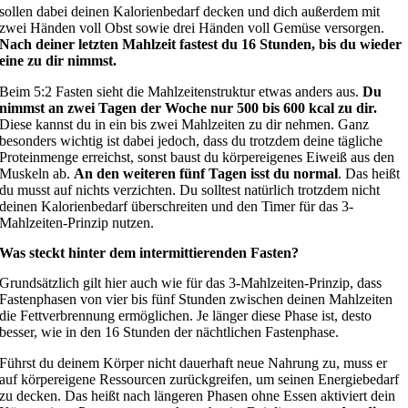
sollen dabei deinen Kalorienbedarf decken und dich außerdem mit
zwei Händen voll Obst sowie drei Händen voll Gemüse versorgen.
Nach deiner letzten Mahlzeit fastest du 16 Stunden, bis du wieder
eine zu dir nimmst.
Beim 5:2 Fasten sieht die Mahlzeitenstruktur etwas anders aus.
Du
nimmst an zwei Tagen der Woche nur 500 bis 600 kcal zu dir.
Diese kannst du in ein bis zwei Mahlzeiten zu dir nehmen. Ganz
besonders wichtig ist dabei jedoch, dass du trotzdem deine tägliche
Proteinmenge erreichst, sonst baust du körpereigenes Eiweiß aus den
Muskeln ab.
An den weiteren fünf Tagen isst du normal
. Das heißt
du musst auf nichts verzichten. Du solltest natürlich trotzdem nicht
deinen Kalorienbedarf überschreiten und den Timer für das 3-
Mahlzeiten-Prinzip nutzen.
Was steckt hinter dem intermittierenden Fasten?
Grundsätzlich gilt hier auch wie für das 3-Mahlzeiten-Prinzip, dass
Fastenphasen von vier bis fünf Stunden zwischen deinen Mahlzeiten
die Fettverbrennung ermöglichen. Je länger diese Phase ist, desto
besser, wie in den 16 Stunden der nächtlichen Fastenphase.
Führst du deinem Körper nicht dauerhaft neue Nahrung zu, muss er
auf körpereigene Ressourcen zurückgreifen, um seinen Energiebedarf
zu decken. Das heißt nach längeren Phasen ohne Essen aktiviert dein