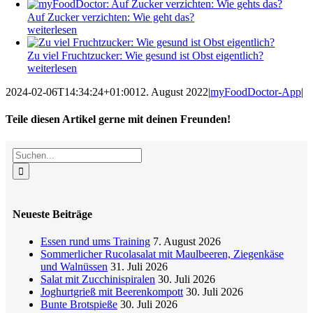
Auf Zucker verzichten: Wie geht das?
weiterlesen
Zu viel Fruchtzucker: Wie gesund ist Obst eigentlich?
weiterlesen
2024-02-06T14:34:24+01:00
12. August 2022
|
myFoodDoctor-App
|
Teile diesen Artikel gerne mit deinen Freunden!
Facebook
X
Reddit
LinkedIn
WhatsApp
Tumblr
Pinterest
Vk
E-
Suche
Mail
nach:
Neueste Beiträge
Essen rund ums Training
7. August 2026
Sommerlicher Rucolasalat mit Maulbeeren, Ziegenkäse
und Walnüssen
31. Juli 2026
Salat mit Zucchinispiralen
30. Juli 2026
Joghurtgrieß mit Beerenkompott
30. Juli 2026
Bunte Brotspieße
30. Juli 2026