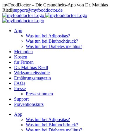
Zum
myFoodDoctor – Die Gesundheits-App von Dr. Matthias
Inhalt
Riedl
|
support@myfooddoctor.de
springen
E-
Facebook
Instagram
LinkedIn
Mail
App
Was tun bei Adipositas?
Was tun bei Bluthochdruck?
Was tun bei Diabetes mellitus?
Methoden
Kosten
für Firmen
Dr. Matthias Riedl
Wirksamkeitsstudie
Ernährungsmagazin
FAQs
Presse
Pressestimmen
Support
Präventionskurs
App
Was tun bei Adipositas?
Was tun bei Bluthochdruck?
Was tun bei Diabetes mellitus?