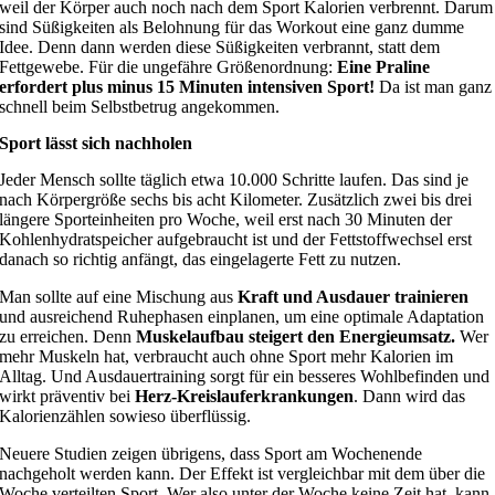
weil der Körper auch noch nach dem Sport Kalorien verbrennt. Darum
sind Süßigkeiten als Belohnung für das Workout eine ganz dumme
Idee. Denn dann werden diese Süßigkeiten verbrannt, statt dem
Fettgewebe. Für die ungefähre Größenordnung:
Eine Praline
erfordert plus minus 15 Minuten intensiven Sport!
Da ist man ganz
schnell beim Selbstbetrug angekommen.
Sport lässt sich nachholen
Jeder Mensch sollte täglich etwa 10.000 Schritte laufen. Das sind je
nach Körpergröße sechs bis acht Kilometer. Zusätzlich zwei bis drei
längere Sporteinheiten pro Woche, weil erst nach 30 Minuten der
Kohlenhydratspeicher aufgebraucht ist und der Fettstoffwechsel erst
danach so richtig anfängt, das eingelagerte Fett zu nutzen.
Man sollte auf eine Mischung aus
Kraft und Ausdauer trainieren
und ausreichend Ruhephasen einplanen, um eine optimale Adaptation
zu erreichen. Denn
Muskelaufbau steigert den Energieumsatz.
Wer
mehr Muskeln hat, verbraucht auch ohne Sport mehr Kalorien im
Alltag. Und Ausdauertraining sorgt für ein besseres Wohlbefinden und
wirkt präventiv bei
Herz-Kreislauferkrankungen
. Dann wird das
Kalorienzählen sowieso überflüssig.
Neuere Studien zeigen übrigens, dass Sport am Wochenende
nachgeholt werden kann. Der Effekt ist vergleichbar mit dem über die
Woche verteilten Sport. Wer also unter der Woche keine Zeit hat, kann