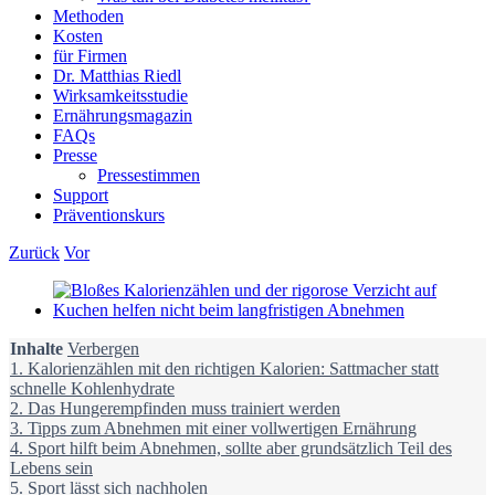
Methoden
Kosten
für Firmen
Dr. Matthias Riedl
Wirksamkeitsstudie
Ernährungsmagazin
FAQs
Presse
Pressestimmen
Support
Präventionskurs
Zurück
Vor
Zeige
grösseres
Bild
Inhalte
Verbergen
1.
Kalorienzählen mit den richtigen Kalorien: Sattmacher statt
schnelle Kohlenhydrate
2.
Das Hungerempfinden muss trainiert werden
3.
Tipps zum Abnehmen mit einer vollwertigen Ernährung
4.
Sport hilft beim Abnehmen, sollte aber grundsätzlich Teil des
Lebens sein
5.
Sport lässt sich nachholen