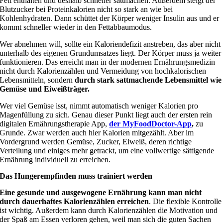
Fett enthalten und deshalb schneller sattmachen. Außerdem steigt der
Blutzucker bei Proteinkalorien nicht so stark an wie bei
Kohlenhydraten. Dann schüttet der Körper weniger Insulin aus und er
kommt schneller wieder in den Fettabbaumodus.
Wer abnehmen will, sollte ein Kaloriendefizit anstreben, das aber nicht
unterhalb des eigenen Grundumsatzes liegt. Der Körper muss ja weiter
funktionieren. Das erreicht man in der modernen Ernährungsmedizin
nicht durch Kalorienzählen und Vermeidung von hochkalorischen
Lebensmitteln, sondern
durch stark sattmachende Lebensmittel wie
Gemüse und Eiweißträger.
Wer viel Gemüse isst, nimmt automatisch weniger Kalorien pro
Magenfüllung zu sich. Genau dieser Punkt liegt auch der ersten rein
digitalen Ernährungstherapie App,
der MyFoodDoctor-App
,
zu
Grunde. Zwar werden auch hier Kalorien mitgezählt. Aber im
Vordergrund werden Gemüse, Zucker, Eiweiß, deren richtige
Verteilung und einiges mehr getrackt, um eine vollwertige sättigende
Ernährung individuell zu erreichen.
Das Hungerempfinden muss trainiert werden
Eine gesunde und ausgewogene Ernährung kann man nicht
durch dauerhaftes Kalorienzählen erreichen
. Die flexible Kontrolle
ist wichtig. Außerdem kann durch Kalorienzählen die Motivation und
der Spaß am Essen verloren gehen, weil man sich die guten Sachen