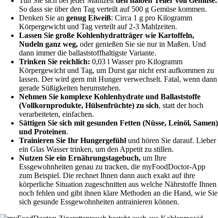
Tun Sie sich bei jeder Mahlzeit
den halben Teller voll Gemüse.
So dass sie über den Tag verteilt auf 500 g Gemüse kommen.
Denken Sie an
genug Eiweiß
: Circa 1 g pro Kilogramm
Körpergewicht und Tag verteilt auf 2-3 Mahlzeiten.
Lassen Sie große Kohlenhydratträger wie Kartoffeln,
Nudeln ganz weg,
oder genießen Sie sie nur in Maßen. Und
dann immer die ballaststoffhaltigste Variante.
Trinken Sie reichlich:
0,03 l Wasser pro Kilogramm
Körpergewicht und Tag, um Durst gar nicht erst aufkommen zu
lassen. Der wird gern mit Hunger verwechselt. Fatal, wenn dann
gerade Süßigkeiten herumstehen.
Nehmen Sie komplexe Kohlenhydrate und Ballaststoffe
(Vollkornprodukte, Hülsenfrüchte) zu sich
, statt der hoch
verarbeiteten, einfachen.
Sättigen Sie sich mit gesunden Fetten (Nüsse, Leinöl, Samen
und Proteinen
.
Trainieren Sie Ihr Hungergefühl
und hören Sie darauf. Lieber
ein Glas Wasser trinken, um den Appetit zu stillen.
Nutzen Sie ein Ernährungstagebuch,
um Ihre
Essgewohnheiten genau zu tracken, die myFoodDoctor-App
zum Beispiel. Die rechnet Ihnen dann auch exakt auf ihre
körperliche Situation zugeschnitten aus welche Nährstoffe Ihnen
noch fehlen und gibt ihnen klare Methoden an die Hand, wie Sie
sich gesunde Essgewohnheiten antrainieren können.