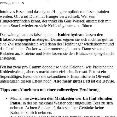
versagen muss.
Intuitives Essen und das eigene Hungerempfinden müssen trainiert
werden. Oft wird Durst mit Hunger verwechselt. Wer sein
Hungerempfinden kennt, der trinkt ein Glas Wasser, anstatt sich mit
einem Snack wieder zu viele Kohlenhydrate zuzuführen.
Das wäre genau das falsche, denn:
Kohlenhydrate lassen den
Blutzuckerspiegel ansteigen.
Darum eignen sie sich nicht so gut für
eine Zwischenmahlzeit, weil dann der Heißhunger wiederkommt und
das Insulin den Zucker wieder runterregeln muss. Dann setzen die
Kalorien an. Proteine und Fette lassen sie den Blutzuckerspiegel nicht
ansteigen.
Fett hat zwar pro Gramm doppelt so viele Kalorien, wie Proteine und
Kohlenhydrate, aber es macht auch viel schneller satt. Fett ist ein
Supersättiger. Besonders die sekundären Pflanzenstoffe in Olivenöl
unterstützen diesen Effekt noch.
Also mehr gutes Fett ist die Devise
.
Tipps zum Abnehmen mit einer vollwertigen Ernährung
Machen sie
zwischen den Mahlzeiten vier bis fünf Stunden
Pause
, in der sie maximal Wasser oder ungesüßte Tees zu sich
nehmen. Achten Sie darauf, dass sie über Getränke keine
Kalorien zu sich nehmen.