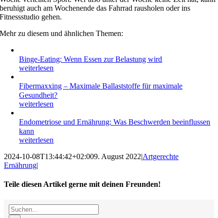
beruhigt auch am Wochenende das Fahrrad rausholen oder ins
Fitnessstudio gehen.
Mehr zu diesem und ähnlichen Themen:
Binge-Eating: Wenn Essen zur Belastung wird
weiterlesen
Fibermaxxing – Maximale Ballaststoffe für maximale
Gesundheit?
weiterlesen
Endometriose und Ernährung: Was Beschwerden beeinflussen
kann
weiterlesen
2024-10-08T13:44:42+02:00
9. August 2022
|
Artgerechte
Ernährung
|
Teile diesen Artikel gerne mit deinen Freunden!
Facebook
X
Reddit
LinkedIn
WhatsApp
Tumblr
Pinterest
Vk
E-
Suche
Mail
nach: