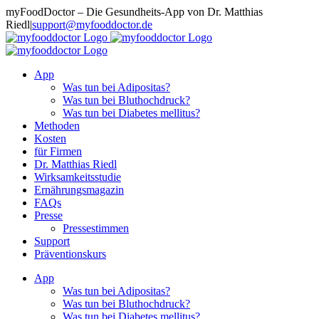
Zum
myFoodDoctor – Die Gesundheits-App von Dr. Matthias
Inhalt
Riedl
|
support@myfooddoctor.de
springen
E-
Facebook
Instagram
LinkedIn
Mail
App
Was tun bei Adipositas?
Was tun bei Bluthochdruck?
Was tun bei Diabetes mellitus?
Methoden
Kosten
für Firmen
Dr. Matthias Riedl
Wirksamkeitsstudie
Ernährungsmagazin
FAQs
Presse
Pressestimmen
Support
Präventionskurs
App
Was tun bei Adipositas?
Was tun bei Bluthochdruck?
Was tun bei Diabetes mellitus?