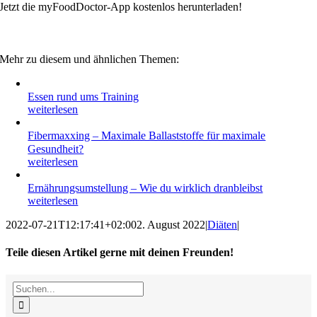
Jetzt die myFoodDoctor-App kostenlos herunterladen!
Mehr zu diesem und ähnlichen Themen:
Essen rund ums Training
weiterlesen
Fibermaxxing – Maximale Ballaststoffe für maximale
Gesundheit?
weiterlesen
Ernährungsumstellung – Wie du wirklich dranbleibst
weiterlesen
2022-07-21T12:17:41+02:00
2. August 2022
|
Diäten
|
Teile diesen Artikel gerne mit deinen Freunden!
Facebook
X
Reddit
LinkedIn
WhatsApp
Tumblr
Pinterest
Vk
E-
Suche
Mail
nach: