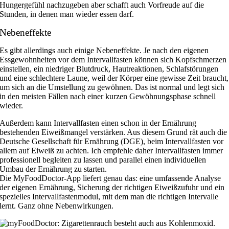
Hungergefühl nachzugeben aber schafft auch Vorfreude auf die
Stunden, in denen man wieder essen darf.
Nebeneffekte
Es gibt allerdings auch einige Nebeneffekte. Je nach den eigenen
Essgewohnheiten vor dem Intervallfasten können sich Kopfschmerzen
einstellen, ein niedriger Blutdruck, Hautreaktionen, Schlafstörungen
und eine schlechtere Laune, weil der Körper eine gewisse Zeit braucht,
um sich an die Umstellung zu gewöhnen. Das ist normal und legt sich
in den meisten Fällen nach einer kurzen Gewöhnungsphase schnell
wieder.
Außerdem kann Intervallfasten einen schon in der Ernährung
bestehenden Eiweißmangel verstärken. Aus diesem Grund rät auch die
Deutsche Gesellschaft für Ernährung (DGE), beim Intervallfasten vor
allem auf Eiweiß zu achten. Ich empfehle daher Intervallfasten immer
professionell begleiten zu lassen und parallel einen individuellen
Umbau der Ernährung zu starten.
Die MyFoodDoctor-App liefert genau das: eine umfassende Analyse
der eigenen Ernährung, Sicherung der richtigen Eiweißzufuhr und ein
spezielles Intervallfastenmodul, mit dem man die richtigen Intervalle
lernt. Ganz ohne Nebenwirkungen.