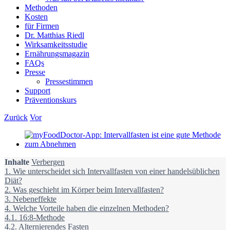
Methoden
Kosten
für Firmen
Dr. Matthias Riedl
Wirksamkeitsstudie
Ernährungsmagazin
FAQs
Presse
Pressestimmen
Support
Präventionskurs
Zurück
Vor
Zeige
grösseres
Bild
Inhalte
Verbergen
1.
Wie unterscheidet sich Intervallfasten von einer handelsüblichen
Diät?
2.
Was geschieht im Körper beim Intervallfasten?
3.
Nebeneffekte
4.
Welche Vorteile haben die einzelnen Methoden?
4.1.
16:8-Methode
4.2.
Alternierendes Fasten