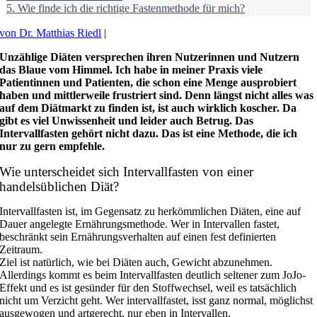
5.
Wie finde ich die richtige Fastenmethode für mich?
von Dr. Matthias Riedl
|
Unzählige Diäten versprechen ihren Nutzerinnen und Nutzern
das Blaue vom Himmel. Ich habe in meiner Praxis viele
Patientinnen und Patienten, die schon eine Menge ausprobiert
haben und mittlerweile frustriert sind. Denn längst nicht alles was
auf dem Diätmarkt zu finden ist, ist auch wirklich koscher. Da
gibt es viel Unwissenheit und leider auch Betrug. Das
Intervallfasten gehört nicht dazu. Das ist eine Methode, die ich
nur zu gern empfehle.
Wie unterscheidet sich Intervallfasten von einer
handelsüblichen Diät?
Intervallfasten ist, im Gegensatz zu herkömmlichen Diäten, eine auf
Dauer angelegte Ernährungsmethode. Wer in Intervallen fastet,
beschränkt sein Ernährungsverhalten auf einen fest definierten
Zeitraum.
Ziel ist natürlich, wie bei Diäten auch, Gewicht abzunehmen.
Allerdings kommt es beim Intervallfasten deutlich seltener zum JoJo-
Effekt und es ist gesünder für den Stoffwechsel, weil es tatsächlich
nicht um Verzicht geht. Wer intervallfastet, isst ganz normal, möglichst
ausgewogen und artgerecht, nur eben in Intervallen.