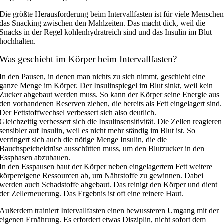
Die größte Herausforderung beim Intervallfasten ist für viele Mensche
das Snacking zwischen den Mahlzeiten. Das macht dick, weil die
Snacks in der Regel kohlenhydratreich sind und das Insulin im Blut
hochhalten.
Was geschieht im Körper beim Intervallfasten?
In den Pausen, in denen man nichts zu sich nimmt, geschieht eine
ganze Menge im Körper. Der Insulinspiegel im Blut sinkt, weil kein
Zucker abgebaut werden muss. So kann der Körper seine Energie aus
den vorhandenen Reserven ziehen, die bereits als Fett eingelagert sind.
Der Fettstoffwechsel verbessert sich also deutlich.
Gleichzeitig verbessert sich die Insulinsensitivität. Die Zellen reagieren
sensibler auf Insulin, weil es nicht mehr ständig im Blut ist. So
verringert sich auch die nötige Menge Insulin, die die
Bauchspeicheldrüse ausschütten muss, um den Blutzucker in den
Essphasen abzubauen.
In den Esspausen baut der Körper neben eingelagertem Fett weitere
körpereigene Ressourcen ab, um Nährstoffe zu gewinnen. Dabei
werden auch Schadstoffe abgebaut. Das reinigt den Körper und dient
der Zellerneuerung. Das Ergebnis ist oft eine reinere Haut.
Außerdem trainiert Intervallfasten einen bewussteren Umgang mit der
eigenen Ernährung. Es erfordert etwas Disziplin, nicht sofort dem