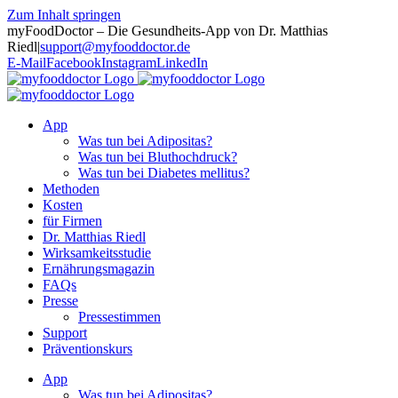
Zum Inhalt springen
myFoodDoctor – Die Gesundheits-App von Dr. Matthias
Riedl
|
support@myfooddoctor.de
E-Mail
Facebook
Instagram
LinkedIn
App
Was tun bei Adipositas?
Was tun bei Bluthochdruck?
Was tun bei Diabetes mellitus?
Methoden
Kosten
für Firmen
Dr. Matthias Riedl
Wirksamkeitsstudie
Ernährungsmagazin
FAQs
Presse
Pressestimmen
Support
Präventionskurs
App
Was tun bei Adipositas?