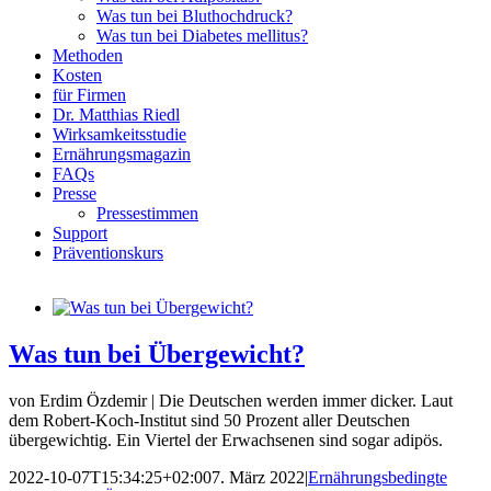
Was tun bei Bluthochdruck?
Was tun bei Diabetes mellitus?
Methoden
Kosten
für Firmen
Dr. Matthias Riedl
Wirksamkeitsstudie
Ernährungsmagazin
FAQs
Presse
Pressestimmen
Support
Präventionskurs
Was tun bei Übergewicht?
von Erdim Özdemir | Die Deutschen werden immer dicker. Laut
dem Robert-Koch-Institut sind 50 Prozent aller Deutschen
übergewichtig. Ein Viertel der Erwachsenen sind sogar adipös.
2022-10-07T15:34:25+02:00
7. März 2022
|
Ernährungsbedingte