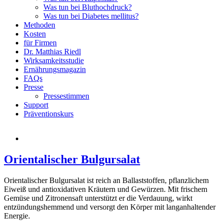
Was tun bei Bluthochdruck?
Was tun bei Diabetes mellitus?
Methoden
Kosten
für Firmen
Dr. Matthias Riedl
Wirksamkeitsstudie
Ernährungsmagazin
FAQs
Presse
Pressestimmen
Support
Präventionskurs
Orientalischer Bulgursalat
Orientalischer Bulgursalat ist reich an Ballaststoffen, pflanzlichem
Eiweiß und antioxidativen Kräutern und Gewürzen. Mit frischem
Gemüse und Zitronensaft unterstützt er die Verdauung, wirkt
entzündungshemmend und versorgt den Körper mit langanhaltender
Energie.