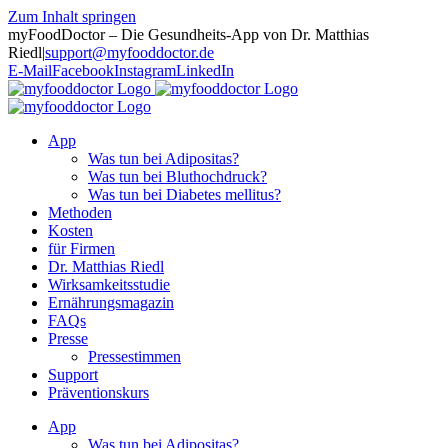
Zum Inhalt springen
myFoodDoctor – Die Gesundheits-App von Dr. Matthias
Riedl
|
support@myfooddoctor.de
E-Mail
Facebook
Instagram
LinkedIn
App
Was tun bei Adipositas?
Was tun bei Bluthochdruck?
Was tun bei Diabetes mellitus?
Methoden
Kosten
für Firmen
Dr. Matthias Riedl
Wirksamkeitsstudie
Ernährungsmagazin
FAQs
Presse
Pressestimmen
Support
Präventionskurs
App
Was tun bei Adipositas?