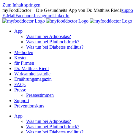
Zum Inhalt springen
myFoodDoctor – Die Gesundheits-App von Dr. Matthias Riedl
|
suppo
E-Mail
Facebook
Instagram
LinkedIn
App
Was tun bei Adipositas?
Was tun bei Bluthochdruck?
Was tun bei Diabetes mellitus?
Methoden
Kosten
für Firmen
Dr. Matthias Riedl
Wirksamkeitsstudie
Ernährungsmagazin
FAQs
Presse
Pressestimmen
Support
Präventionskurs
App
Was tun bei Adipositas?
Was tun bei Bluthochdruck?
Was tun bei Diabetes mellitus?