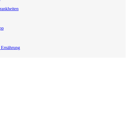
rankheiten
pp
e Ernährung