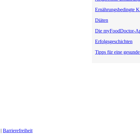
Ernährungsbedingte K
Diäten
Die myFoodDoctor-A
Erfolgsgeschichten
Tipps für eine gesund
|
Barrierefreiheit