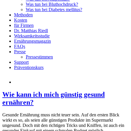
Was tun bei Bluthochdruck?
Was tun bei Diabetes mellitus?
Methoden
Kosten
für Firmen
Dr. Matthias Riedl
Wirksamkeitsstudie
Ernährungsmagazin
FAQs
Presse
Pressestimmen
Support
Präventionskurs
Wie kann ich mich günstig gesund
ernähren?
Gesunde Ernährung muss nicht teuer sein. Auf den ersten Blick
wirkt es so, als seien alle günstigen Produkte im Supermarkt
ungesund. Doch mit den richtigen Tricks und Kniffen, ist auch ein
gesunder Einkauf mit einem schmalen Budget möglich.