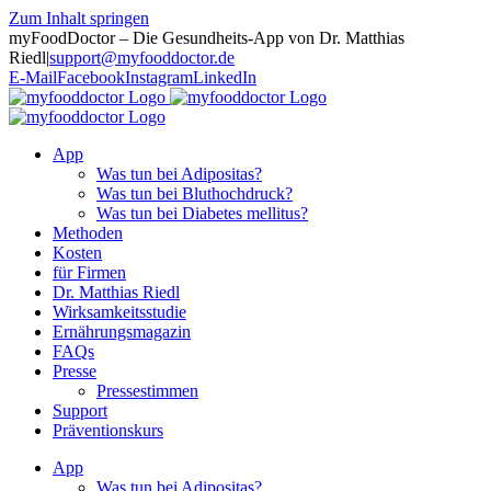
Zum Inhalt springen
myFoodDoctor – Die Gesundheits-App von Dr. Matthias
Riedl
|
support@myfooddoctor.de
E-Mail
Facebook
Instagram
LinkedIn
App
Was tun bei Adipositas?
Was tun bei Bluthochdruck?
Was tun bei Diabetes mellitus?
Methoden
Kosten
für Firmen
Dr. Matthias Riedl
Wirksamkeitsstudie
Ernährungsmagazin
FAQs
Presse
Pressestimmen
Support
Präventionskurs
App
Was tun bei Adipositas?