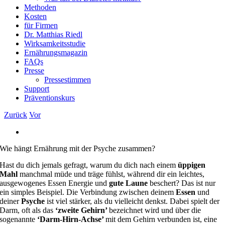
Methoden
Kosten
für Firmen
Dr. Matthias Riedl
Wirksamkeitsstudie
Ernährungsmagazin
FAQs
Presse
Pressestimmen
Support
Präventionskurs
Zurück
Vor
Zeige
grösseres
Wie hängt Ernährung mit der Psyche zusammen?
Bild
Hast du dich jemals gefragt, warum du dich nach einem
üppigen
Mahl
manchmal müde und träge fühlst, während dir ein leichtes,
ausgewogenes Essen Energie und
gute Laune
beschert? Das ist nur
ein simples Beispiel. Die Verbindung zwischen deinem
Essen
und
deiner
Psyche
ist viel stärker, als du vielleicht denkst. Dabei spielt der
Darm, oft als das
‘zweite Gehirn’
bezeichnet wird und über die
sogenannte
‘Darm-Hirn-Achse’
mit dem Gehirn verbunden ist, eine