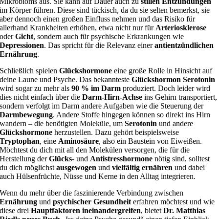
Mikrobioms aus. Sie kann auf Dauer auch zu
stillen Entzündungen
im Körper führen. Diese sind tückisch, da du sie selten bemerkst, sie
aber dennoch einen großen Einfluss nehmen und das Risiko für
allerhand Krankheiten erhöhen, etwa nicht nur für
Arteriosklerose
oder
Gicht
, sondern auch für psychische Erkrankungen wie
Depressionen
. Das spricht für die Relevanz einer
antientzündlichen
Ernährung
.
Schließlich spielen
Glückshormone
eine große Rolle in Hinsicht auf
deine Laune und Psyche. Das bekannteste
Glückshormon Serotonin
wird sogar zu mehr als
90 % im Darm
produziert. Doch leider wird
dies nicht einfach über die
Darm-Hirn-Achse
ins Gehirn transportiert,
sondern verfolgt im Darm andere Aufgaben wie die Steuerung der
Darmbewegung
. Andere Stoffe hingegen können so direkt ins Hirn
wandern – die benötigten Moleküle, um
Serotonin
und andere
Glückshormone
herzustellen. Dazu gehört beispielsweise
Tryptophan
, eine
Aminosäure
, also ein Baustein von Eiweißen.
Möchtest du dich mit all den Molekülen versorgen, die für die
Herstellung der
Glücks-
und
Antistresshormone
nötig sind, solltest
du dich möglichst
ausgewogen
und
vielfältig ernähren
und dabei
auch Hülsenfrüchte, Nüsse und Kerne in den Alltag integrieren.
Wenn du mehr über die faszinierende Verbindung zwischen
Ernährung
und
psychischer Gesundheit
erfahren möchtest und wie
diese drei
Hauptfaktoren ineinandergreifen
, bietet
Dr. Matthias