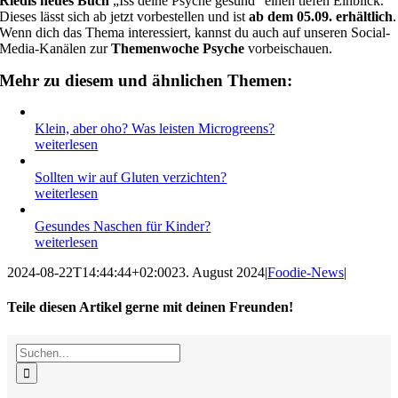
Riedls neues Buch
„Iss deine Psyche gesund“ einen tiefen Einblick.
Dieses lässt sich ab jetzt vorbestellen und ist
ab dem 05.09. erhältlich
.
Wenn dich das Thema interessiert, kannst du auch auf unseren Social-
Media-Kanälen zur
Themenwoche Psyche
vorbeischauen.
Mehr zu diesem und ähnlichen Themen:
Klein, aber oho? Was leisten Microgreens?
weiterlesen
Sollten wir auf Gluten verzichten?
weiterlesen
Gesundes Naschen für Kinder?
weiterlesen
2024-08-22T14:44:44+02:00
23. August 2024
|
Foodie-News
|
Teile diesen Artikel gerne mit deinen Freunden!
Facebook
X
Reddit
LinkedIn
WhatsApp
Tumblr
Pinterest
Vk
E-
Suche
Mail
nach: