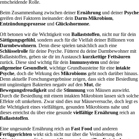
entscheidende Rolle.
Beim Zusammenhang zwischen deiner
Ernährung
und deiner
Psyche
greifen drei Faktoren ineinander: dein
Darm-Mikrobiom
,
Entzündungsprozesse
und
Glückshormone
.
Oft betonen wir die Wichtigkeit von
Ballaststoffen
, nicht nur für dein
Sättigungsgefühl
, sondern auch für die Vielfalt deiner Billionen von
Darmbewohnern
. Denn diese spielen tatsächlich auch eine
Schlüsselrolle
für deine Psyche. Fütterst du deine Darmbewohner mit
Ballaststoffen, geben sie dir im Austausch
kurzkettige Fettsäuren
zurück. Diese sind wichtig für dein
Immunsystem
und deine
allgemeine Gesundheit
, wichtige Grundbausteine für eine
intakte
Psyche
, doch die Wirkung des
Mikrobioms
geht noch darüber hinaus.
Denn aktuelle Forschungsergebnisse zeigen, dass sich eine Besiedlung
mit ungünstigen Bakterien negativ auf den
Mut
, die
Bewegungsfreudigkeit
und die
Stimmung
von Mäusen auswirkt.
Durch die Besiedlung mit einem intakten Mikrobiom lassen sich solche
Effekte oft umkehren. Zwar sind dies nur Mäuseversuche, doch legt es
die Wichtigkeit eines vielfältigen, gesunden Mikrobioms nahe und
dieses erreichst du über eine gesunde
vielfältige Ernährung
reich an
Ballaststoffen
.
Eine ungesunde Ernährung reich an
Fast Food
und anderen
Fertiggerichten
wirkt sich nicht nur über die Veränderung des