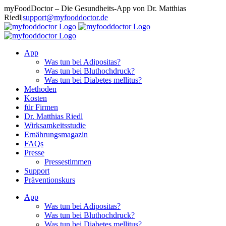
Zum
myFoodDoctor – Die Gesundheits-App von Dr. Matthias
Inhalt
Riedl
|
support@myfooddoctor.de
springen
E-
Facebook
Instagram
LinkedIn
Mail
App
Was tun bei Adipositas?
Was tun bei Bluthochdruck?
Was tun bei Diabetes mellitus?
Methoden
Kosten
für Firmen
Dr. Matthias Riedl
Wirksamkeitsstudie
Ernährungsmagazin
FAQs
Presse
Pressestimmen
Support
Präventionskurs
App
Was tun bei Adipositas?
Was tun bei Bluthochdruck?
Was tun bei Diabetes mellitus?