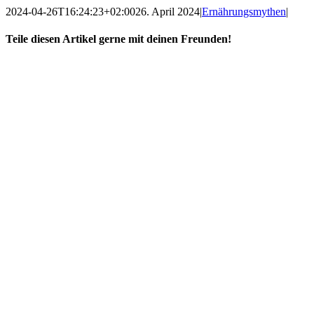
2024-04-26T16:24:23+02:00
26. April 2024
|
Ernährungsmythen
|
Teile diesen Artikel gerne mit deinen Freunden!
Facebook
X
Reddit
LinkedIn
WhatsApp
Tumblr
Pinterest
Vk
E-
Mail