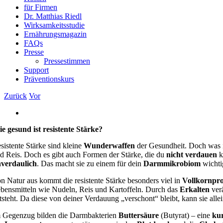
für Firmen
Dr. Matthias Riedl
Wirksamkeitsstudie
Ernährungsmagazin
FAQs
Presse
Pressestimmen
Support
Präventionskurs
Zurück
Vor
Zeige
grösseres
e gesund ist resistente Stärke?
Bild
sistente Stärke sind kleine
Wunderwaffen
der Gesundheit. Doch was is
d Reis. Doch es gibt auch Formen der Stärke, die du
nicht verdauen
k
verdaulich
. Das macht sie zu einem für dein
Darmmikrobiom
wicht
n Natur aus kommt die resistente Stärke besonders viel in
Vollkornpr
bensmitteln wie Nudeln, Reis und Kartoffeln. Durch das
Erkalten
verä
tsteht. Da diese von deiner Verdauung „verschont“ bleibt, kann sie all
 Gegenzug bilden die Darmbakterien
Buttersäure
(Butyrat) – eine
kur