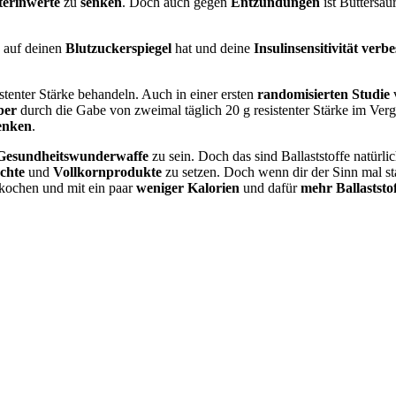
terinwerte
zu
senken
. Doch auch gegen
Entzündungen
ist Buttersäu
e auf deinen
Blutzuckerspiegel
hat und deine
Insulinsensitivität
verbe
stenter Stärke behandeln. Auch in einer ersten
randomisierten Studie
v
eber
durch die Gabe von zweimal täglich 20 g resistenter Stärke im Verg
enken
.
Gesundheitswunderwaffe
zu sein. Doch das sind Ballaststoffe natürli
chte
und
Vollkornprodukte
zu setzen. Doch wenn dir der Sinn mal st
 kochen und mit ein paar
weniger Kalorien
und dafür
mehr Ballaststo