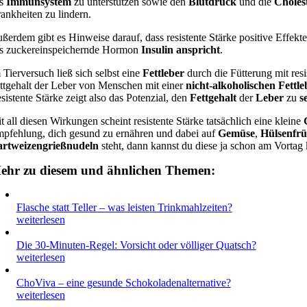
as
Immunsystem
zu unterstützen sowie den
Blutdruck
und die
Choles
ankheiten zu lindern.
ßerdem gibt es Hinweise darauf, dass resistente Stärke positive Effekt
s zuckereinspeichernde Hormon
Insulin
anspricht
.
 Tierversuch ließ sich selbst eine
Fettleber
durch die Fütterung mit resi
ttgehalt der Leber von Menschen mit einer
nicht-alkoholischen Fettl
sistente Stärke zeigt also das Potenzial, den
Fettgehalt
der
Leber
zu
s
t all diesen Wirkungen scheint resistente Stärke tatsächlich eine kleine
pfehlung, dich gesund zu ernähren und dabei auf
Gemüse
,
Hülsenfrü
rtweizengrießnudeln
steht, dann kannst du diese ja schon am Vortag
ehr zu diesem und ähnlichen Themen:
Flasche statt Teller – was leisten Trinkmahlzeiten?
weiterlesen
Die 30-Minuten-Regel: Vorsicht oder völliger Quatsch?
weiterlesen
ChoViva – eine gesunde Schokoladenalternative?
weiterlesen