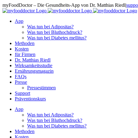
Zum
myFoodDoctor – Die Gesundheits-App von Dr. Matthias Riedl
|
suppo
Inhalt
E-
Facebook
Instagram
LinkedIn
springen
Mail
App
Was tun bei Adipositas?
Was tun bei Bluthochdruck?
Was tun bei Diabetes mellitus?
Methoden
Kosten
für Firmen
Dr. Matthias Riedl
Wirksamkeitsstudie
Ernährungsmagazin
FAQs
Presse
Pressestimmen
Support
Präventionskurs
App
Was tun bei Adipositas?
Was tun bei Bluthochdruck?
Was tun bei Diabetes mellitus?
Methoden
Kosten