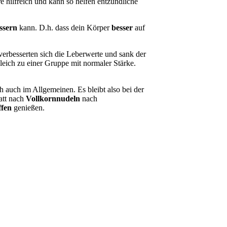
re hilfreich und kann so helfen entzündliche
ssern
kann. D.h. dass dein Körper
besser
auf
erbesserten sich die Leberwerte und sank der
leich zu einer Gruppe mit normaler Stärke.
ch auch im Allgemeinen. Es bleibt also bei der
att nach
Vollkornnudeln
nach
ffen
genießen.