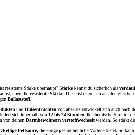
t resistente Stärke überhaupt?
Stärke
kennst du sicherlich als
verdaul
annst, eben die
resistente Stärke
. Diese ist chemisch aus den gleichen
igen
Ballaststoff
.
odukten
und
Hülsenfrüchten
vor, aber sie entwickelt sich auch nach d
ndert sich innerhalb von
12 bis 24 Stunden
die chemische Struktur der
ein von deinen
Darmbewohnern
verstoffwechselt
werden. So stärkt die
zkettige Fettsäure
, die einige gesundheitliche Vorteile bietet. So kann