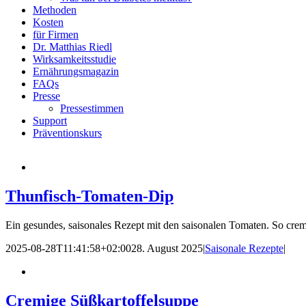
Methoden
Kosten
für Firmen
Dr. Matthias Riedl
Wirksamkeitsstudie
Ernährungsmagazin
FAQs
Presse
Pressestimmen
Support
Präventionskurs
Thunfisch-Tomaten-Dip
Ein gesundes, saisonales Rezept mit den saisonalen Tomaten. So cremi
2025-08-28T11:41:58+02:00
28. August 2025
|
Saisonale Rezepte
|
Cremige Süßkartoffelsuppe