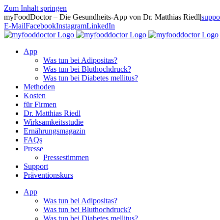
Zum Inhalt springen
myFoodDoctor – Die Gesundheits-App von Dr. Matthias Riedl
|
suppo
E-Mail
Facebook
Instagram
LinkedIn
App
Was tun bei Adipositas?
Was tun bei Bluthochdruck?
Was tun bei Diabetes mellitus?
Methoden
Kosten
für Firmen
Dr. Matthias Riedl
Wirksamkeitsstudie
Ernährungsmagazin
FAQs
Presse
Pressestimmen
Support
Präventionskurs
App
Was tun bei Adipositas?
Was tun bei Bluthochdruck?
Was tun bei Diabetes mellitus?