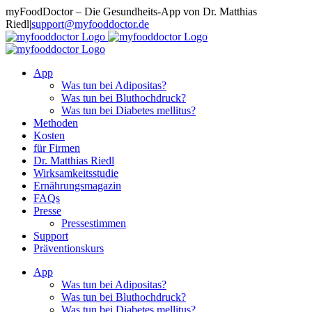
Zum
myFoodDoctor – Die Gesundheits-App von Dr. Matthias
Inhalt
Riedl
|
support@myfooddoctor.de
springen
E-
Facebook
Instagram
LinkedIn
Mail
App
Was tun bei Adipositas?
Was tun bei Bluthochdruck?
Was tun bei Diabetes mellitus?
Methoden
Kosten
für Firmen
Dr. Matthias Riedl
Wirksamkeitsstudie
Ernährungsmagazin
FAQs
Presse
Pressestimmen
Support
Präventionskurs
App
Was tun bei Adipositas?
Was tun bei Bluthochdruck?
Was tun bei Diabetes mellitus?