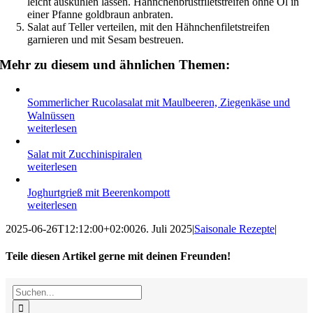
leicht auskühlen lassen. Hähnchenbrustfiletstreifen ohne Öl in
einer Pfanne goldbraun anbraten.
Salat auf Teller verteilen, mit den Hähnchenfiletstreifen
garnieren und mit Sesam bestreuen.
Mehr zu diesem und ähnlichen Themen:
Sommerlicher Rucolasalat mit Maulbeeren, Ziegenkäse und
Walnüssen
weiterlesen
Salat mit Zucchinispiralen
weiterlesen
Joghurtgrieß mit Beerenkompott
weiterlesen
2025-06-26T12:12:00+02:00
26. Juli 2025
|
Saisonale Rezepte
|
Teile diesen Artikel gerne mit deinen Freunden!
Facebook
X
Reddit
LinkedIn
WhatsApp
Tumblr
Pinterest
Vk
E-
Suche
Mail
nach: