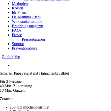
Methoden
Kosten
für Firmen
Dr. Matthias Riedl
Wirksamkeitsstudie
Ernährungsmagazin
FAQs
Presse
Pressestimmen
Support
Präventionskurs
Zurück
Vor
Zeige
grösseres
Scharfer Papayasalat mit Hähnchenbrustfilet
Bild
Für 2 Personen
40 Min. Zubereitung
10 Min. Garzeit
Zutaten:
250 g Hähnchenbrustfilet