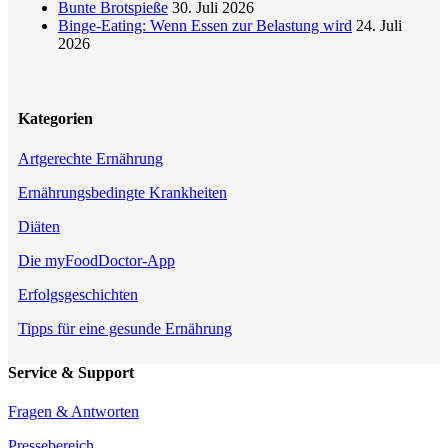
Bunte Brotspieße
30. Juli 2026
Binge-Eating: Wenn Essen zur Belastung wird
24. Juli
2026
Kategorien
Artgerechte Ernährung
Ernährungsbedingte Krankheiten
Diäten
Die myFoodDoctor-App
Erfolgsgeschichten
Tipps für eine gesunde Ernährung
Service & Support
Fragen & Antworten
Pressebereich