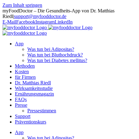
Zum Inhalt springen
myFoodDoctor – Die Gesundheits-App von Dr. Matthias
Riedl
|
support@myfooddoctor.de
E-Mail
Facebook
Instagram
LinkedIn
App
Was tun bei Adipositas?
Was tun bei Bluthochdruck?
Was tun bei Diabetes mellitus?
Methoden
Kosten
für Firmen
Dr. Matthias Riedl
Wirksamkeitsstudie
Ernährungsmagazin
FAQs
Presse
Pressestimmen
Support
Präventionskurs
App
Was tun bei Adipositas?