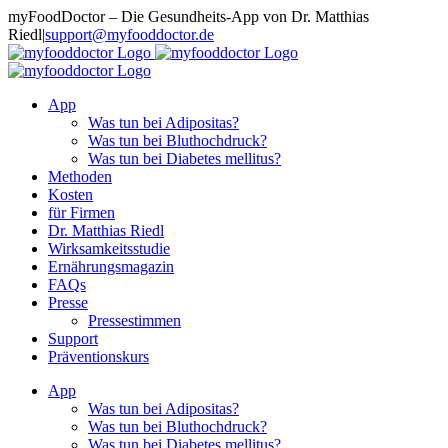
Zum
myFoodDoctor – Die Gesundheits-App von Dr. Matthias
Inhalt
Riedl
|
support@myfooddoctor.de
springen
E-
Facebook
Instagram
LinkedIn
Mail
App
Was tun bei Adipositas?
Was tun bei Bluthochdruck?
Was tun bei Diabetes mellitus?
Methoden
Kosten
für Firmen
Dr. Matthias Riedl
Wirksamkeitsstudie
Ernährungsmagazin
FAQs
Presse
Pressestimmen
Support
Präventionskurs
App
Was tun bei Adipositas?
Was tun bei Bluthochdruck?
Was tun bei Diabetes mellitus?