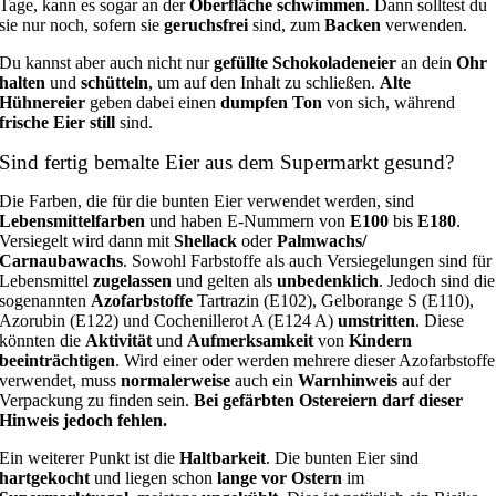
Tage, kann es sogar an der
Oberfläche schwimmen
. Dann solltest du
sie nur noch, sofern sie
geruchsfrei
sind, zum
Backen
verwenden.
Du kannst aber auch nicht nur
gefüllte Schokoladeneier
an dein
Ohr
halten
und
schütteln
, um auf den Inhalt zu schließen.
Alte
Hühnereier
geben dabei einen
dumpfen Ton
von sich, während
frische Eier still
sind.
Sind fertig bemalte Eier aus dem Supermarkt gesund?
Die Farben, die für die bunten Eier verwendet werden, sind
Lebensmittelfarben
und haben E-Nummern von
E100
bis
E180
.
Versiegelt wird dann mit
Shellack
oder
Palmwachs/
Carnaubawachs
. Sowohl Farbstoffe als auch Versiegelungen sind für
Lebensmittel
zugelassen
und gelten als
unbedenklich
. Jedoch sind die
sogenannten
Azofarbstoffe
Tartrazin (E102), Gelborange S (E110),
Azorubin (E122) und Cochenillerot A (E124 A)
umstritten
. Diese
könnten die
Aktivität
und
Aufmerksamkeit
von
Kindern
beeinträchtigen
. Wird einer oder werden mehrere dieser Azofarbstoffe
verwendet, muss
normalerweise
auch ein
Warnhinweis
auf der
Verpackung zu finden sein.
Bei gefärbten Ostereiern darf dieser
Hinweis jedoch fehlen.
Ein weiterer Punkt ist die
Haltbarkeit
. Die bunten Eier sind
hartgekocht
und liegen schon
lange vor Ostern
im