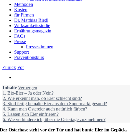
Methoden
Kosten
für Firmen
Dr. Matthias Riedl
Wirksamkeitsstudie
Ernährungsmagazin
FAQs
Presse
Pressestimmen
Support
Präventionskurs
Zurück
Vor
Zeige
grösseres
Inhalte
Bild
Verbergen
1.
Bio-Eier – Ja oder Nein?
2.
Wie erkennt man, ob Eier schlecht sind?
3.
Sind fertig bemalte Eier aus dem Supermarkt gesund?
4.
Kann man Ostereier auch natürlich färben?
5.
Lassen sich Eier einfrieren?
6.
Wie verhindere ich, über die Ostertage zuzunehmen?
Der Osterhase steht vor der Tür und hat bunte Eier im Gepäck.