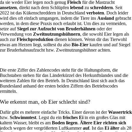
da sie weder Eier legen noch genug
Fleisch
für die Mastzucht
ansetzen
, direkt nach dem Schlüpfen
lebend
zu
schreddern
. Seit
2022 ist das Kükenschreddern in Deutschland
verboten
. Doch leider
wird dies oft einfach umgangen, indem die Tiere ins
Ausland
gebracht
werden, in dem diese Praxis noch erlaubt ist. Um dies zu vermeiden,
setze auf
Siegel zur Aufzucht von Bruderhähnen
oder der
Verwendung von
Zweitnutzungshühnern
, die sowohl Eier legen als
auch zur
Fleischproduktion
dienen können. Wenn dir das Tierwohl
etwas am Herzen liegt, solltest du also
Bio-Eier
kaufen und auf Siegel
zur Bruderhahnaufzucht bzw. Zweitnutzungshühner achten.
Die erste Ziffer des Zahlencodes steht für die Haltungsform, die
Buchstaben stehen für das Länderkürzel des Herkunftslandes und die
weiteren Zahlen für den Betrieb. In Deutschland lässt sich auch das
Bundesland anhand der ersten beiden Ziffern des Betriebscodes
ermitteln.
Wie erkennt man, ob Eier schlecht sind?
Dafür gibt es mehrere einfache Tricks. Einer davon ist der
Wassertric
bzw.
Schwimmtest
. Legst du ein
frisches Ei
in ein großes Glas mit
kaltem Wasser, bleibt es am
Boden liegen
.
Ältere Eier richten sich
jedoch wegen der vergrößerten Luftkammer
auf
. Ist das
Ei älter
als 28