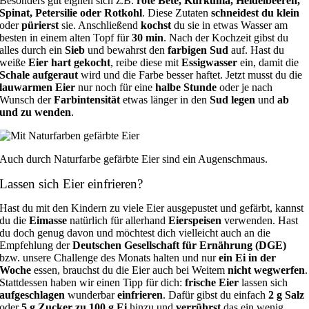
Besonders gut eignen sich z.B.
rote Bete, Kurkuma, Heidelbeeren,
Spinat, Petersilie oder Rotkohl
. Diese Zutaten
schneidest du klein
oder
pürierst
sie. Anschließend
kochst
du sie in etwas Wasser am
besten in einem alten Topf für
30 min
. Nach der Kochzeit gibst du
alles durch ein
Sieb
und bewahrst den
farbigen Sud
auf. Hast du
weiße
Eier hart gekocht
, reibe diese mit
Essigwasser
ein, damit die
Schale aufgeraut
wird und die Farbe besser haftet. Jetzt musst du die
lauwarmen Eier
nur noch für eine
halbe Stunde
oder je nach
Wunsch der
Farbintensität
etwas länger in den
Sud legen
und
ab
und zu wenden
.
Auch durch Naturfarbe gefärbte Eier sind ein Augenschmaus.
Lassen sich Eier einfrieren?
Hast du mit den Kindern zu viele Eier ausgepustet und gefärbt, kannst
du die
Eimasse
natürlich für allerhand
Eierspeisen
verwenden. Hast
du doch genug davon und möchtest dich vielleicht auch an die
Empfehlung der
Deutschen Gesellschaft für Ernährung (DGE)
bzw. unsere Challenge des Monats halten und nur
ein Ei in der
Woche
essen, brauchst du die Eier auch bei Weitem
nicht wegwerfen
.
Stattdessen haben wir einen Tipp für dich:
frische Eier
lassen sich
aufgeschlagen
wunderbar
einfrieren
. Dafür gibst du einfach
2 g Salz
oder
5 g Zucker zu 100 g Ei
hinzu und
verrührst
das ein wenig,