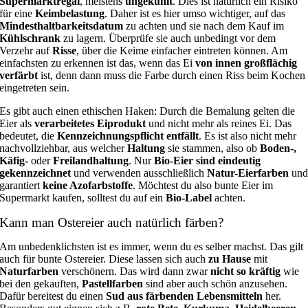
Supermarktregal
, meistens
ungekühlt
. Dies ist natürlich ein Risiko
für eine
Keimbelastung
. Daher ist es hier umso wichtiger, auf das
Mindesthaltbarkeitsdatum
zu achten und sie nach dem Kauf im
Kühlschrank
zu lagern. Überprüfe sie auch unbedingt vor dem
Verzehr auf
Risse
, über die Keime einfacher eintreten können. Am
einfachsten zu erkennen ist das, wenn das Ei
von innen großflächig
verfärbt
ist, denn dann muss die Farbe durch einen Riss beim Kochen
eingetreten sein.
Es gibt auch einen ethischen Haken: Durch die Bemalung gelten die
Eier als
verarbeitetes Eiprodukt
und nicht mehr als reines Ei. Das
bedeutet, die
Kennzeichnungspflicht entfällt
. Es ist also nicht mehr
nachvollziehbar, aus welcher
Haltung
sie stammen, also ob
Boden-,
Käfig-
oder
Freilandhaltung
. Nur
Bio-Eier sind eindeutig
gekennzeichnet
und verwenden ausschließlich
Natur-Eierfarben
un
garantiert
keine Azofarbstoffe
. Möchtest du also bunte Eier im
Supermarkt kaufen, solltest du auf ein
Bio-Label
achten.
Kann man Ostereier auch natürlich färben?
Am unbedenklichsten ist es immer, wenn du es selber machst. Das gilt
auch für bunte Ostereier. Diese lassen sich auch
zu Hause
mit
Naturfarben
verschönern. Das wird dann zwar
nicht so
kräftig
wie
bei den gekauften,
Pastellfarben
sind aber auch schön anzusehen.
Dafür bereitest du einen
Sud aus färbenden Lebensmitteln
her.