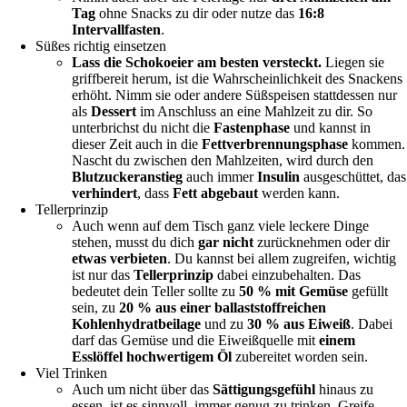
Tag
ohne Snacks zu dir oder nutze das
16:8
Intervallfasten
.
Süßes richtig einsetzen
Lass die Schokoeier am besten versteckt.
Liegen sie
griffbereit herum, ist die Wahrscheinlichkeit des Snackens
erhöht. Nimm sie oder andere Süßspeisen stattdessen nur
als
Dessert
im Anschluss an eine Mahlzeit zu dir. So
unterbrichst du nicht die
Fastenphase
und kannst in
dieser Zeit auch in die
Fettverbrennungsphase
kommen.
Nascht du zwischen den Mahlzeiten, wird durch den
Blutzuckeranstieg
auch immer
Insulin
ausgeschüttet, das
verhindert
, dass
Fett abgebaut
werden kann.
Tellerprinzip
Auch wenn auf dem Tisch ganz viele leckere Dinge
stehen, musst du dich
gar nicht
zurücknehmen oder dir
etwas verbieten
. Du kannst bei allem zugreifen, wichtig
ist nur das
Tellerprinzip
dabei einzubehalten. Das
bedeutet dein Teller sollte zu
50 % mit Gemüse
gefüllt
sein, zu
20 % aus einer ballaststoffreichen
Kohlenhydratbeilage
und zu
30 % aus Eiweiß
. Dabei
darf das Gemüse und die Eiweißquelle mit
einem
Esslöffel hochwertigem Öl
zubereitet worden sein.
Viel Trinken
Auch um nicht über das
Sättigungsgefühl
hinaus zu
essen, ist es sinnvoll, immer genug zu trinken. Greife