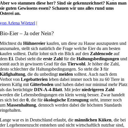
Aber wo stammen diese her? Sind sie gekennzeichnet? Kann man
sie guten Gewissens essen? Schauen wir uns alles rund ums
Osterei an.
von Arlena Wörtzel
|
Bio-Eier – Ja oder Nein?
Möchtest du
Hühnereier
kaufen, um diese zu Hause auszupusten und
anzumalen, stellt sich natürlich die Frage welche Eier du am besten
kaufen solltest. Dafür lohnt sich ein Blick auf den
Zahlencode
auf
dem
Ei
. Dabei steht die
erste Zahl
für die
Haltungsbedingungen
und
somit auch in gewissem Grad für das
Tierwohl
. Je höher die Zahl,
desto schlechter die Haltungsbedingungen. So steht die
3
für
Käfighaltung
, die du unbedingt
meiden
solltest. Auch nach dem
Verbot von
Legebatterien
leben dabei immer noch bis zu 60 Tiere in
einem Käfig mit
Gitterboden
und haben dabei nur minimal mehr Platz
als das berüchtigte
DIN-A-4-Blatt
. Mit jeder
niedrigeren Zahl
werden die Lebensbedingungen ein klein wenig besser. Zwar handelt
es sich bei der
0
, die für
ökologische Erzeugung
steht, immer noch
um
Massenhaltung
, dennoch werden dabei die höchsten Standards
eingehalten.
Lange war es in Deutschland erlaubt, die
männlichen Küken
, die bei
der Legehennenzucht entstehen und nicht wirtschaftlich nutzbar sind,