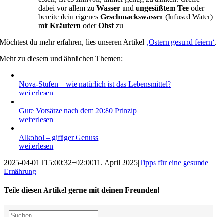
dabei vor allem zu
Wasser
und
ungesüßtem Tee
oder
bereite dein eigenes
Geschmackswasser
(Infused Water)
mit
Kräutern
oder
Obst
zu.
Möchtest du mehr erfahren, lies unseren Artikel
‚Ostern gesund feiern‘
.
Mehr zu diesem und ähnlichen Themen:
Nova-Stufen – wie natürlich ist das Lebensmittel?
weiterlesen
Gute Vorsätze nach dem 20:80 Prinzip
weiterlesen
Alkohol – giftiger Genuss
weiterlesen
2025-04-01T15:00:32+02:00
11. April 2025
|
Tipps für eine gesunde
Ernährung
|
Teile diesen Artikel gerne mit deinen Freunden!
Facebook
X
Reddit
LinkedIn
WhatsApp
Tumblr
Pinterest
Vk
E-
Suche