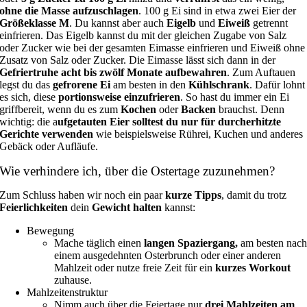
ohne die Masse aufzuschlagen
. 100 g Ei sind in etwa zwei Eier der
Größeklasse M
. Du kannst aber auch
Eigelb
und
Eiweiß
getrennt
einfrieren. Das Eigelb kannst du mit der gleichen Zugabe von Salz
oder Zucker wie bei der gesamten Eimasse einfrieren und Eiweiß ohne
Zusatz von Salz oder Zucker. Die Eimasse lässt sich dann in der
Gefriertruhe acht bis zwölf Monate aufbewahren
. Zum Auftauen
legst du das
gefrorene Ei
am besten in den
Kühlschrank
. Dafür lohnt
es sich, diese
portionsweise einzufrieren
. So hast du immer ein Ei
griffbereit, wenn du es zum
Kochen
oder
Backen
brauchst. Denn
wichtig: die a
ufgetauten Eier solltest du nur für durcherhitzte
Gerichte verwenden
wie beispielsweise Rührei, Kuchen und anderes
Gebäck oder Aufläufe.
Wie verhindere ich, über die Ostertage zuzunehmen?
Zum Schluss haben wir noch ein paar
kurze Tipps
, damit du trotz
Feierlichkeiten
dein
Gewicht halten
kannst:
Bewegung
Mache täglich einen
langen Spaziergang,
am besten nac
einem ausgedehnten Osterbrunch oder einer anderen
Mahlzeit oder nutze freie Zeit für ein
kurzes Workout
zuhause.
Mahlzeitenstruktur
Nimm auch über die Feiertage nur
drei Mahlzeiten am