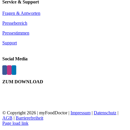
Service & Support
Fragen & Antworten
Pressebereich
Pressestimmen
Support
Social Media
ZUM DOWNLOAD
© Copyright
2026 | myFoodDoctor |
Impressum
|
Datenschutz
|
AGB
|
Barrierefreiheit
E-
Facebook
Instagram
LinkedIn
Page load link
Mail
Nach