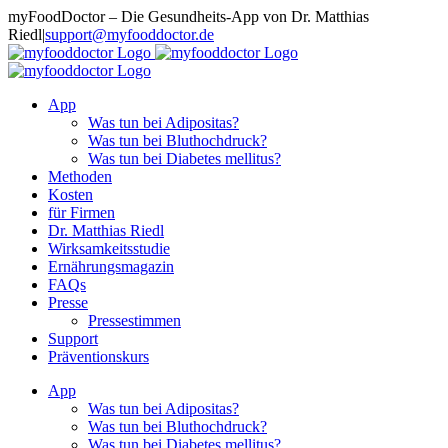
Zum
myFoodDoctor – Die Gesundheits-App von Dr. Matthias
Inhalt
Riedl
|
support@myfooddoctor.de
springen
E-
Facebook
Instagram
LinkedIn
Mail
App
Was tun bei Adipositas?
Was tun bei Bluthochdruck?
Was tun bei Diabetes mellitus?
Methoden
Kosten
für Firmen
Dr. Matthias Riedl
Wirksamkeitsstudie
Ernährungsmagazin
FAQs
Presse
Pressestimmen
Support
Präventionskurs
App
Was tun bei Adipositas?
Was tun bei Bluthochdruck?
Was tun bei Diabetes mellitus?