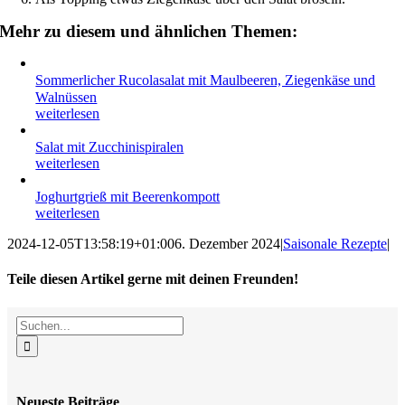
Mehr zu diesem und ähnlichen Themen:
Sommerlicher Rucolasalat mit Maulbeeren, Ziegenkäse und
Walnüssen
weiterlesen
Salat mit Zucchinispiralen
weiterlesen
Joghurtgrieß mit Beerenkompott
weiterlesen
2024-12-05T13:58:19+01:00
6. Dezember 2024
|
Saisonale Rezepte
|
Teile diesen Artikel gerne mit deinen Freunden!
Facebook
X
Reddit
LinkedIn
WhatsApp
Tumblr
Pinterest
Vk
E-
Suche
Mail
nach:
Neueste Beiträge