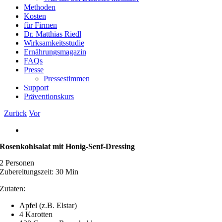
Methoden
Kosten
für Firmen
Dr. Matthias Riedl
Wirksamkeitsstudie
Ernährungsmagazin
FAQs
Presse
Pressestimmen
Support
Präventionskurs
Zurück
Vor
Zeige
grösseres
Rosenkohlsalat mit Honig-Senf-Dressing
Bild
2 Personen
Zubereitungszeit: 30 Min
Zutaten:
Apfel (z.B. Elstar)
4 Karotten