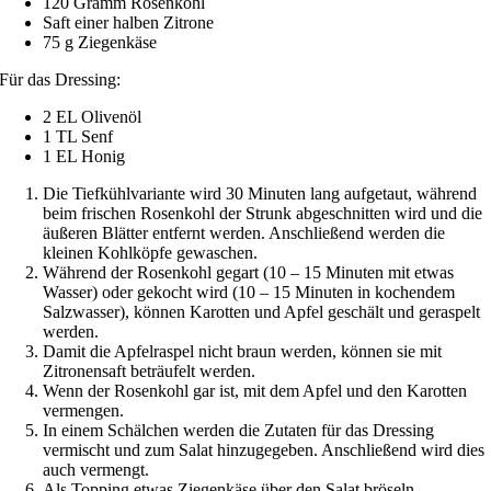
120 Gramm Rosenkohl
Saft einer halben Zitrone
75 g Ziegenkäse
Für das Dressing:
2 EL Olivenöl
1 TL Senf
1 EL Honig
Die Tiefkühlvariante wird 30 Minuten lang aufgetaut, während
beim frischen Rosenkohl der Strunk abgeschnitten wird und die
äußeren Blätter entfernt werden. Anschließend werden die
kleinen Kohlköpfe gewaschen.
Während der Rosenkohl gegart (10 – 15 Minuten mit etwas
Wasser) oder gekocht wird (10 – 15 Minuten in kochendem
Salzwasser), können Karotten und Apfel geschält und geraspelt
werden.
Damit die Apfelraspel nicht braun werden, können sie mit
Zitronensaft beträufelt werden.
Wenn der Rosenkohl gar ist, mit dem Apfel und den Karotten
vermengen.
In einem Schälchen werden die Zutaten für das Dressing
vermischt und zum Salat hinzugegeben. Anschließend wird dies
auch vermengt.
Als Topping etwas Ziegenkäse über den Salat bröseln.