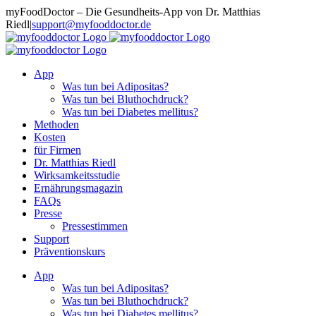
Zum
myFoodDoctor – Die Gesundheits-App von Dr. Matthias
Inhalt
Riedl
|
support@myfooddoctor.de
springen
E-
Facebook
Instagram
LinkedIn
Mail
App
Was tun bei Adipositas?
Was tun bei Bluthochdruck?
Was tun bei Diabetes mellitus?
Methoden
Kosten
für Firmen
Dr. Matthias Riedl
Wirksamkeitsstudie
Ernährungsmagazin
FAQs
Presse
Pressestimmen
Support
Präventionskurs
App
Was tun bei Adipositas?
Was tun bei Bluthochdruck?
Was tun bei Diabetes mellitus?