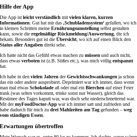
Hilfe der App
Die App ist
leicht verständlich
mit
vielen klaren, kurzen
Informationen
. Gut hat mir das
‚Schubladensystem‘
gefallen, wo ich
in kleinen Schritten meine
Ernährungsumstellung
selbst gestalten
kann, sowie die
regelmäßige Rückmeldung/Auswertung
, die ich
bekam. Besonders gut ist die
Übersicht
, wo ich auf einen Blick den
Status aller Angaben
direkt sehe.
Ich hatte nicht das Gefühl etwas machen zu
müssen
und auch nicht,
dass etwas
verboten
ist (z.B. Süßes etc.), was mich völlig
entspannt
hat.
Ich habe in den
vielen Jahren
der
Gewichtsschwankungen
ja schon
das ein oder andere ausprobiert. Deprimiert war ich immer, dass wenn
man mal etwas
Schokolade
aß oder mal ein
Bierchen
auf einer Feier
trank (was selten vorkommt, trinke sonst nur Wasser), gleich das
Resümee des Tages kaputt war, was doch sehr niederschmetternd war.
Mit der
myFoodDoctor-App
war ich immer satt und zufrieden und
habe dadurch für mich zu
drei Mahlzeiten am Tag
gefunden –
weg
vom ständigen Essen
.
Erwartungen übertroffen
Mein Wunsch war es, unter 80 kg zu kommen. Ich dachte, super wäre