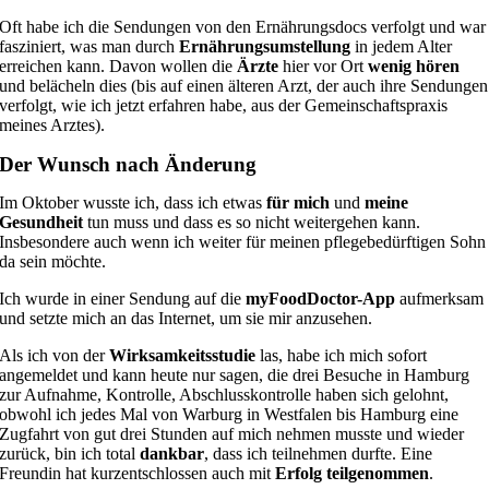
Oft habe ich die Sendungen von den Ernährungsdocs verfolgt und war
fasziniert, was man durch
Ernährungsumstellung
in jedem Alter
erreichen kann. Davon wollen die
Ärzte
hier vor Ort
wenig hören
und belächeln dies (bis auf einen älteren Arzt, der auch ihre Sendungen
verfolgt, wie ich jetzt erfahren habe, aus der Gemeinschaftspraxis
meines Arztes).
Der Wunsch nach Änderung
Im Oktober wusste ich, dass ich etwas
für mich
und
meine
Gesundheit
tun muss und dass es so nicht weitergehen kann.
Insbesondere auch wenn ich weiter für meinen pflegebedürftigen Sohn
da sein möchte.
Ich wurde in einer Sendung auf die
myFoodDoctor-App
aufmerksam
und setzte mich an das Internet, um sie mir anzusehen.
Als ich von der
Wirksamkeitsstudie
las, habe ich mich sofort
angemeldet und kann heute nur sagen, die drei Besuche in Hamburg
zur Aufnahme, Kontrolle, Abschlusskontrolle haben sich gelohnt,
obwohl ich jedes Mal von Warburg in Westfalen bis Hamburg eine
Zugfahrt von gut drei Stunden auf mich nehmen musste und wieder
zurück, bin ich total
dankbar
, dass ich teilnehmen durfte. Eine
Freundin hat kurzentschlossen auch mit
Erfolg teilgenommen
.