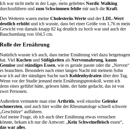
Ich war nicht mehr in der Lage, mein geliebtes
Nordic Walking
durchzuführen und
zum Schwimmen fehlte
mir auch die
Kraft
.
Des Weiteren waren meine
Cholesterin-Werte
und der
LDL-Wert
deutlich erhöht
und ich wusste, dass bei einer Größe von 1,76 m mei
Gewicht von damals knapp 82 kg deutlich zu hoch war und auch der
Bauchumfang von 104,5 cm.
Rolle der Ernährung
Natürlich wusste ich auch, dass meine Ernährung viel dazu beigetrage
hat. Viel
Kuchen
und
Süßigkeiten
als
Nervennahrung
,
kaum
Gemüse
und
ständiges Essen
, wie es gerade passte oder die „Nerven“
es brauchten. Besonders nach einer langen Nacht mit meinem Sohn
war ich auf der ständigen Suche nach
Kohlenhydraten
über den Tag.
Wenn vor der Studie jemand mein Ernährungsprotokoll, wenn ich
denn eines geführt hätte, gelesen hätte, der hätte gedacht, das ist von
zwei Personen.
Außerdem vermutete man eine
Arthritis
, weil einzelne
Gelenke
schmerzten
, und auch hier wollte der Rheumatologe schnell schwere
„Geschütze“ auffahren.
Auf meine Frage, ob ich auch über Ernährung etwas versuchen
könnte, bekam ich nur die Antwort: „
Kein Schweinefleisch
essen“,
das war alles
.