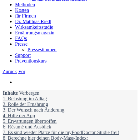
Methoden
Kosten
für Firmen
Dr. Matthias Riedl
Wirksamkeitsstudie
Ernährungsmagazin
FAQs
Presse
Pressestimmen
Support
Präventionskurs
Zurück
Vor
Zeige
grösseres
Inhalte
Bild
Verbergen
1.
Belastung im Alltag
2.
Rolle der Ernährung
3.
Der Wunsch nach Änderung
4.
Hilfe der App
5.
Erwartungen übertroffen
6.
Ré­su­mé und Ausblick
7.
Es sind wieder Plätze für die myFoodDoctor-Studie frei!
8.
Berechne hier deinen Body-Mass-Index: