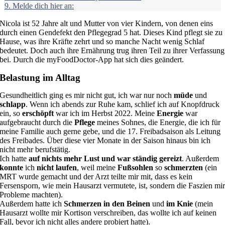
9.
Melde dich hier an:
Nicola ist 52 Jahre alt und Mutter von vier Kindern, von denen eins
durch einen Gendefekt den Pflegegrad 5 hat. Dieses Kind pflegt sie zu
Hause, was ihre Kräfte zehrt und so manche Nacht wenig Schlaf
bedeutet. Doch auch ihre Ernährung trug ihren Teil zu ihrer Verfassung
bei. Durch die myFoodDoctor-App hat sich dies geändert.
Belastung im Alltag
Gesundheitlich ging es mir nicht gut, ich war nur noch
müde
und
schlapp
. Wenn ich abends zur Ruhe kam, schlief ich auf Knopfdruck
ein, so
erschöpft
war ich im Herbst 2022. Meine
Energie
war
aufgebraucht durch die
Pflege
meines Sohnes, die Energie, die ich für
meine Familie auch gerne gebe, und die 17. Freibadsaison als Leitung
des Freibades. Über diese vier Monate in der Saison hinaus bin ich
nicht mehr berufstätig.
Ich hatte
auf nichts mehr Lust und war ständig gereizt
. Außerdem
konnte
ich
nicht laufen
, weil meine
Fußsohlen
so
schmerzten
(ein
MRT wurde gemacht und der Arzt teilte mir mit, dass es kein
Fersensporn, wie mein Hausarzt vermutete, ist, sondern die Faszien mi
Probleme machten).
Außerdem hatte ich
Schmerzen in den Beinen
und
im Knie
(mein
Hausarzt wollte mir Kortison verschreiben, das wollte ich auf keinen
Fall, bevor ich nicht alles andere probiert hatte).