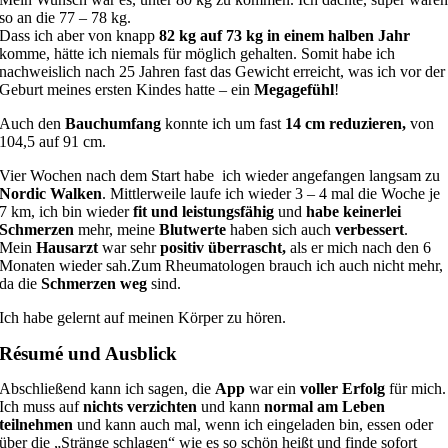
so an die 77 – 78 kg.
Dass ich aber von knapp
82 kg auf 73 kg in einem halben Jahr
komme, hätte ich niemals für möglich gehalten. Somit habe ich
nachweislich nach 25 Jahren fast das Gewicht erreicht, was ich vor der
Geburt meines ersten Kindes hatte – ein
Megagefühl
!
Auch den
Bauchumfang
konnte ich um fast
14 cm reduzieren,
von
104,5 auf 91 cm.
Vier Wochen nach dem Start habe ich wieder angefangen langsam zu
Nordic Walken
. Mittlerweile laufe ich wieder 3 – 4 mal die Woche je
7 km, ich bin wieder
fit und leistungsfähig
und
habe keinerlei
Schmerzen
mehr, meine
Blutwerte
haben sich auch
verbessert
.
Mein
Hausarzt
war sehr
positiv überrascht,
als er mich nach den 6
Monaten wieder sah.Zum Rheumatologen brauch ich auch nicht mehr,
da die
Schmerzen weg
sind.
Ich habe gelernt auf meinen Körper zu hören.
Ré­su­mé und Ausblick
Abschließend kann ich sagen, die
App
war ein
voller Erfolg
für mich.
Ich muss auf
nichts verzichten
und kann
normal am Leben
teilnehmen
und kann auch mal, wenn ich eingeladen bin, essen oder
über die „Stränge schlagen“ wie es so schön heißt und finde sofort