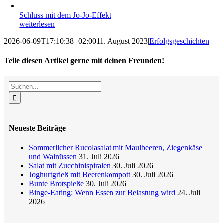
Schluss mit dem Jo-Jo-Effekt
weiterlesen
2026-06-09T17:10:38+02:00
11. August 2023
|
Erfolgsgeschichten
|
Teile diesen Artikel gerne mit deinen Freunden!
Facebook
X
Reddit
LinkedIn
WhatsApp
Tumblr
Pinterest
Vk
E-
Suche
Mail
nach:
Neueste Beiträge
Sommerlicher Rucolasalat mit Maulbeeren, Ziegenkäse
und Walnüssen
31. Juli 2026
Salat mit Zucchinispiralen
30. Juli 2026
Joghurtgrieß mit Beerenkompott
30. Juli 2026
Bunte Brotspieße
30. Juli 2026
Binge-Eating: Wenn Essen zur Belastung wird
24. Juli
2026