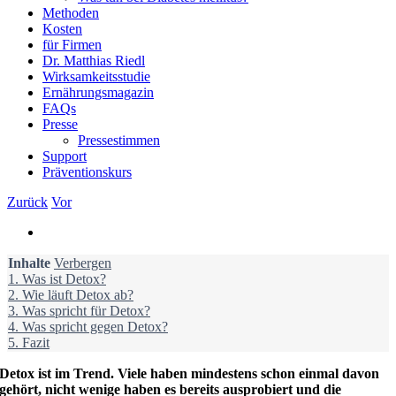
Methoden
Kosten
für Firmen
Dr. Matthias Riedl
Wirksamkeitsstudie
Ernährungsmagazin
FAQs
Presse
Pressestimmen
Support
Präventionskurs
Zurück
Vor
Zeige
grösseres
Inhalte
Bild
Verbergen
1.
Was ist Detox?
2.
Wie läuft Detox ab?
3.
Was spricht für Detox?
4.
Was spricht gegen Detox?
5.
Fazit
Detox ist im Trend. Viele haben mindestens schon einmal davon
gehört, nicht wenige haben es bereits ausprobiert und die