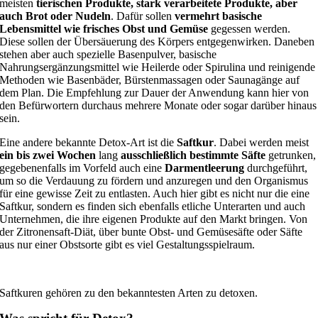
meisten
tierischen Produkte, stark verarbeitete Produkte, aber
auch Brot oder Nudeln
. Dafür sollen
vermehrt
basische
Lebensmittel wie frisches Obst und Gemüse
gegessen werden.
Diese sollen der Übersäuerung des Körpers entgegenwirken. Daneben
stehen aber auch spezielle Basenpulver, basische
Nahrungsergänzungsmittel wie Heilerde oder Spirulina und reinigende
Methoden wie Basenbäder, Bürstenmassagen oder Saunagänge auf
dem Plan. Die Empfehlung zur Dauer der Anwendung kann hier von
den Befürwortern durchaus mehrere Monate oder sogar darüber hinaus
sein.
Eine andere bekannte Detox-Art ist die
Saftkur
. Dabei werden meist
ein bis zwei Wochen
lang
ausschließlich bestimmte Säfte
getrunken,
gegebenenfalls im Vorfeld auch eine
Darmentleerung
durchgeführt,
um so die Verdauung zu fördern und anzuregen und den Organismus
für eine gewisse Zeit zu entlasten. Auch hier gibt es nicht nur die eine
Saftkur, sondern es finden sich ebenfalls etliche Unterarten und auch
Unternehmen, die ihre eigenen Produkte auf den Markt bringen. Von
der Zitronensaft-Diät, über bunte Obst- und Gemüsesäfte oder Säfte
aus nur einer Obstsorte gibt es viel Gestaltungsspielraum.
Saftkuren gehören zu den bekanntesten Arten zu detoxen.