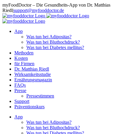
Zum
myFoodDoctor – Die Gesundheits-App von Dr. Matthias
Inhalt
Riedl
|
support@myfooddoctor.de
springen
E-
Facebook
Instagram
LinkedIn
Mail
App
Was tun bei Adipositas?
Was tun bei Bluthochdruck?
Was tun bei Diabetes mellitus?
Methoden
Kosten
für Firmen
Dr. Matthias Riedl
Wirksamkeitsstudie
Ernährungsmagazin
FAQs
Presse
Pressestimmen
Support
Präventionskurs
App
Was tun bei Adipositas?
Was tun bei Bluthochdruck?
Was tun bei Diabetes mellitus?