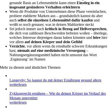
gesunde Basis an Lebensmitteln kann einen
Einstieg in ein
insgesamt gesünderes Verhalten erleichtern
Wenn dir Produkte von Unternehmen diese Phase vereinfachen,
probiere etablierte Marken aus – grundsätzlich kannst du aber
auch
selbst die einzelnen Lebensmittel dafür kaufen
und
weißt so noch genauer, was in deinen Mahlzeiten steckt
Sei jedoch immer auch
kritisch in Bezug auf Heilversprechen
,
die dich von zahllosen Beschwerden befreien wollen – überlege,
welches Interesse diejenigen daran haben könnten und
höre
hier
vor allem
auf deinen Körper und dein Gefühl
Verzichte
, vor allem wenn du ernsthafte schwere Erkrankungen
hast,
niemals auf eine medizinische Versorgung
–
Nahrungsergänzungsmittel haben nicht umsonst das Wort
‚Ergänzung‘ im Namen
Mehr zu diesem und ähnlichen Themen:
Longevity: So kannst du mit deiner Ernährung gesund altern
weiterlesen
Zyklusgerecht ernähren – Wie du deinen Körper im Verlauf des
Monats unterstützt
weiterlesen