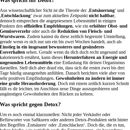
Was spricht für Detox?
Aus wissenschaftlicher Sicht ist die Theorie der ‚
Entsäuerung
‘ und
‚
Entschlackung
‘ zwar zum aktuellen Zeitpunkt
nicht haltbar
,
dennoch entsprechen die angepriesenen Lebensmittel in einigen
Punkten den
offiziellen Empfehlungen
, wie ein
erhöhter Obst- und
Gemüseverzehr
oder auch die
Reduktion von Fleisch- und
Wurstwaren
. Zudem kannst du diese zeitlich begrenzte Umstellung,
gerade wenn es sich nur um ein bis zwei Wochen handelt, auch als
Einstieg in ein insgesamt bewussteres und gesünderes
Essverhalten
sehen. Gerade wenn du dich doch recht ungesund und
kalorienreich ernährst, kann dieses
Herunterfahren an Energie und
ungesunden Lebensmitteln
eine Entlastung für deinen Organismus
darstellen. Stell dich aber drauf ein, dass sich die ersten zwei bis drei
Tage häufig unangenehm anfühlen. Danach berichten viele aber von
sehr positiven Empfindungen.
Gewohnheiten zu ändern ist immer
eine große Herausforderung
. Doch mit einem zeitlich kurzen Schnitt
fällt es dir leichter, im Anschluss neue Dinge auszuprobieren und
ungünstigen Gewohnheiten den Rücken zu kehren.
Was spricht gegen Detox?
Um es noch einmal klarzustellen: Nicht jeder Verkäufer oder
Befürworter von Saftkuren oder anderen Detox-Produkten steht hinter
den Begriffen ‚Entsäuern‘ oder ‚Entschlacken‘. Doch die, die es tun,