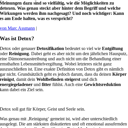
Meinungen dazu sind so vielfältig, wie die Möglichkeiten zu
detoxen. Was genau steckt aber hinter dem Begriff und welche
Wirkungen werden ihm nachgesagt? Und noch wichtiger: Kann
es am Ende halten, was es verspricht?
von Marc Assmann
|
Was ist Detox?
Detox oder genauer
Detoxifikation
bedeutet so viel wie
Entgiftung
oder
Reinigung
. Dabei geht es aber nicht um den jährlichen Hausputz,
eine Dämonenaustreibung und auch nicht um die Behandlung einer
ernsthaften Lebensmittelvergiftung. Wobei letzteres nicht ganz
auszuschließen ist. Eine exakte Definition von Detox gibt es nämlich
gar nicht. Grundsätzlich geht es jedoch darum, dass du deinen
Körper
reinigst
, damit dein
Wohlbefinden steigerst
und dich
energiegeladener
und
fitter
fühlst. Auch eine
Gewichtsreduktion
kann dabei ein Ziel sein.
Detox soll gut für Körper, Geist und Seele sein.
Was genau mit ‚Reinigung‘ gemeint ist, wird aber unterschiedlich
ausgelegt. Die am stärksten diskutierten und oft emotional ausufernden