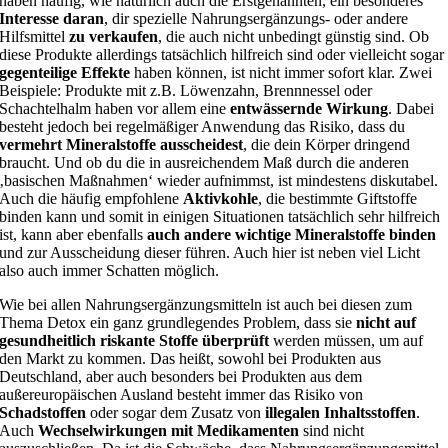
haben häufig, wie natürlich auch die Erstgenannten, ein besonderes
Interesse daran
, dir spezielle Nahrungsergänzungs- oder andere
Hilfsmittel
zu verkaufen
, die auch nicht unbedingt günstig sind. Ob
diese Produkte allerdings tatsächlich hilfreich sind oder vielleicht sogar
gegenteilige Effekte
haben können, ist nicht immer sofort klar. Zwei
Beispiele: Produkte mit z.B. Löwenzahn, Brennnessel oder
Schachtelhalm haben vor allem eine
entwässernde Wirkung
. Dabei
besteht jedoch bei regelmäßiger Anwendung das Risiko, dass du
vermehrt Mineralstoffe ausscheidest
, die dein Körper dringend
braucht. Und ob du die in ausreichendem Maß durch die anderen
‚basischen Maßnahmen‘ wieder aufnimmst, ist mindestens diskutabel.
Auch die häufig empfohlene
Aktivkohle
, die bestimmte Giftstoffe
binden kann und somit in einigen Situationen tatsächlich sehr hilfreich
ist, kann aber ebenfalls
auch andere wichtige Mineralstoffe binden
und zur Ausscheidung dieser führen. Auch hier ist neben viel Licht
also auch immer Schatten möglich.
Wie bei allen Nahrungsergänzungsmitteln ist auch bei diesen zum
Thema Detox ein ganz grundlegendes Problem, dass sie
nicht auf
gesundheitlich riskante Stoffe überprüft
werden müssen, um auf
den Markt zu kommen. Das heißt, sowohl bei Produkten aus
Deutschland, aber auch besonders bei Produkten aus dem
außereuropäischen Ausland besteht immer das Risiko von
Schadstoffen
oder sogar dem Zusatz von
illegalen Inhaltsstoffen
.
Auch
Wechselwirkungen mit Medikamenten
sind nicht