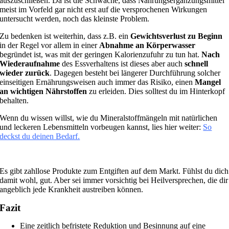
auszuschließen. Da ist die Schwäche, dass Nahrungsergänzungsmittel
meist im Vorfeld gar nicht erst auf die versprochenen Wirkungen
untersucht werden, noch das kleinste Problem.
Zu bedenken ist weiterhin, dass z.B. ein
Gewichtsverlust zu Beginn
in der Regel vor allem in einer
Abnahme an Körperwasser
begründet ist, was mit der geringen Kalorienzufuhr zu tun hat.
Nach
Wiederaufnahme
des Essverhaltens ist dieses aber auch
schnell
wieder zurück
. Dagegen besteht bei längerer Durchführung solcher
einseitigen Ernährungsweisen auch immer das Risiko, einen
Mangel
an wichtigen Nährstoffen
zu erleiden. Dies solltest du im Hinterkopf
behalten.
Wenn du wissen willst, wie du Mineralstoffmängeln mit natürlichen
und leckeren Lebensmitteln vorbeugen kannst, lies hier weiter:
So
deckst du deinen Bedarf.
Es gibt zahllose Produkte zum Entgiften auf dem Markt. Fühlst du dich
damit wohl, gut. Aber sei immer vorsichtig bei Heilversprechen, die dir
angeblich jede Krankheit austreiben können.
Fazit
Eine zeitlich befristete Reduktion und Besinnung auf eine