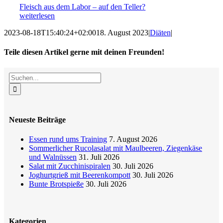
Fleisch aus dem Labor – auf den Teller?
weiterlesen
2023-08-18T15:40:24+02:00
18. August 2023
|
Diäten
|
Teile diesen Artikel gerne mit deinen Freunden!
Facebook
X
Reddit
LinkedIn
WhatsApp
Tumblr
Pinterest
Vk
E-
Suche
Mail
nach:
Neueste Beiträge
Essen rund ums Training
7. August 2026
Sommerlicher Rucolasalat mit Maulbeeren, Ziegenkäse
und Walnüssen
31. Juli 2026
Salat mit Zucchinispiralen
30. Juli 2026
Joghurtgrieß mit Beerenkompott
30. Juli 2026
Bunte Brotspieße
30. Juli 2026
Kategorien