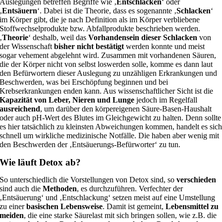
Auslegungen betreffen Begriffe wie ‚
Entschlacken
‘ oder
‚
Entsäuern
‘. Dabei ist die Theorie, dass es sogenannte ‚
Schlacken
‘
im Körper gibt, die je nach Definition als im Körper verbliebene
Stoffwechselprodukte bzw. Abfallprodukte beschrieben werden.
‚
Theorie
‘ deshalb, weil das
Vorhandensein dieser Schlacken
von
der Wissenschaft
bisher nicht bestätigt
werden konnte und meist
sogar vehement abgelehnt wird. Zusammen mit vorhandenen Säuren,
die der Körper nicht von selbst loswerden solle, komme es dann laut
den Befürwortern dieser Auslegung zu unzähligen Erkrankungen und
Beschwerden, was bei Erschöpfung beginnen und bei
Krebserkrankungen enden kann. Aus wissenschaftlicher Sicht ist die
Kapazität von Leber, Nieren und Lunge
jedoch im Regelfall
ausreichend
, um darüber den körpereigenen Säure-Basen-Haushalt
oder auch pH-Wert des Blutes im Gleichgewicht zu halten. Denn sollte
es hier tatsächlich zu kleinsten Abweichungen kommen, handelt es sic
schnell um wirkliche medizinische Notfälle. Die haben aber wenig mit
den Beschwerden der ‚Entsäuerungs-Befürworter‘ zu tun.
Wie läuft Detox ab?
So unterschiedlich die Vorstellungen von Detox sind, so
verschieden
sind auch die
Methoden
, es durchzuführen. Verfechter der
‚Entsäuerung‘ und ‚Entschlackung‘ setzen meist auf eine Umstellung
zu einer
basischen Lebensweise
. Damit ist gemeint,
Lebensmittel zu
meiden
, die eine starke Säurelast mit sich bringen sollen, wie z.B. die