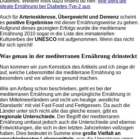
Diabetes. Weitere Infos dazu findest du hier:
Wie sieht die
ideale Ernährung bei Diabetes-Typ-2 aus
Auch für
Arteriosklerose, Übergewicht und Demenz
scheint
es
positive Ergebnisse
mit dieser Ernährungsweise zu geben.
Aufgrund dieses gezeigten Erfolgs wurde die mediterrane
Ernährung 2010 sogar in die Liste des immateriellen
Kulturerbes der
UNESCO
mit aufgenommen. Wenn das nicht
für sich spricht!
Was genau in der mediterranen Ernährung drinsteckt
Nun kommen wir zum Kernstück des Artikels und ich zeige dir
auf, welche Lebensmittel die mediterrane Ernährung so
besonders und vor allem so gesund machen.
Wie am Anfang schon beschrieben, geht es bei der
mediterranen Ernährung um die ursprüngliche Ernährung in
den Mittelmeerländern und nicht um heutige ‚westliche
Standards‘ mit viel Fast Food und Fertigessen. Da auch die
Länder unter sich nicht alle das gleiche essen, gibt es
regionale Unterschiede
. Der Begriff der mediterranen
Ernährung umfasst jedoch auch die Unterschiede und ebenso
Entwicklungen, die sich in den letzten Jahrzehnten vollzogen
haben. Dies bedeutet in Summe eine
große Vielfalt an
verschiedensten Lebensmitteln
, was die Umsetzung umso