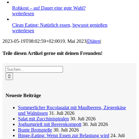
Rohkost – auf Dauer eine gute Wahl?
weiterlesen
Clean Eating: Natürlich essen, bewusst genießen
weiterlesen
2023-05-19T08:02:59+02:00
19. Mai 2023
|
Diäten
|
Teile diesen Artikel gerne mit deinen Freunden!
Facebook
X
Reddit
LinkedIn
WhatsApp
Tumblr
Pinterest
Vk
E-
Suche
Mail
nach:
Neueste Beiträge
Sommerlicher Rucolasalat mit Maulbeeren, Ziegenkäse
und Walnüssen
31. Juli 2026
Salat mit Zucchinispiralen
30. Juli 2026
Joghurtgrieß mit Beerenkompott
30. Juli 2026
Bunte Brotspieße
30. Juli 2026
Binge-Eating: Wenn Essen zur Belastung wird
24. Juli