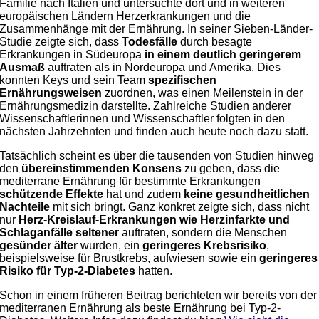
Familie nach Italien und untersuchte dort und in weiteren
europäischen Ländern Herzerkrankungen und die
Zusammenhänge mit der Ernährung. In seiner Sieben-Länder-
Studie zeigte sich, dass
Todesfälle
durch besagte
Erkrankungen in Südeuropa
in einem deutlich geringerem
Ausmaß
auftraten als in Nordeuropa und Amerika. Dies
konnten Keys und sein Team
spezifischen
Ernährungsweisen
zuordnen, was einen Meilenstein in der
Ernährungsmedizin darstellte. Zahlreiche Studien anderer
Wissenschaftlerinnen und Wissenschaftler folgten in den
nächsten Jahrzehnten und finden auch heute noch dazu statt.
Tatsächlich scheint es über die tausenden von Studien hinweg
den
übereinstimmenden Konsens
zu geben, dass die
mediterrane Ernährung für bestimmte Erkrankungen
schützende Effekte
hat und zudem
keine gesundheitlichen
Nachteile
mit sich bringt. Ganz konkret zeigte sich, dass nicht
nur
Herz-Kreislauf-Erkrankungen wie Herzinfarkte und
Schlaganfälle seltener
auftraten, sondern die Menschen
gesünder älter
wurden, ein
geringeres Krebsrisiko
,
beispielsweise für Brustkrebs, aufwiesen sowie ein
geringeres
Risiko für Typ-2-Diabetes
hatten.
Schon in einem früheren Beitrag berichteten wir bereits von der
mediterranen Ernährung als beste Ernährung bei Typ-2-