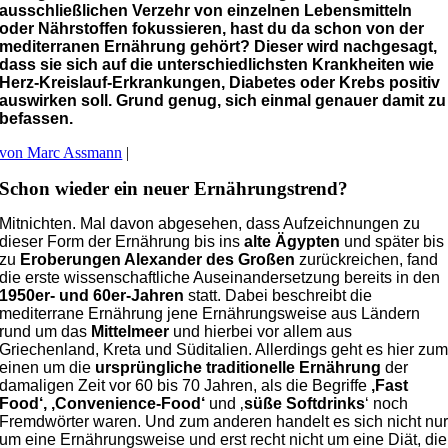
ausschließlichen Verzehr von einzelnen Lebensmitteln
oder Nährstoffen fokussieren, hast du da schon von der
mediterranen Ernährung gehört? Dieser wird nachgesagt,
dass sie sich auf die unterschiedlichsten Krankheiten wie
Herz-Kreislauf-Erkrankungen, Diabetes oder Krebs positiv
auswirken soll. Grund genug, sich einmal genauer damit zu
befassen.
von Marc Assmann
|
Schon wieder ein neuer Ernährungstrend?
Mitnichten. Mal davon abgesehen, dass Aufzeichnungen zu
dieser Form der Ernährung bis ins
alte Ägypten
und später bis
zu
Eroberungen Alexander des Großen
zurückreichen, fand
die erste wissenschaftliche Auseinandersetzung bereits in den
1950er- und 60er-Jahren
statt. Dabei beschreibt die
mediterrane Ernährung jene Ernährungsweise aus Ländern
rund um das
Mittelmeer
und hierbei vor allem aus
Griechenland, Kreta und Süditalien. Allerdings geht es hier zu
einen um die
ursprüngliche traditionelle Ernährung
der
damaligen Zeit vor 60 bis 70 Jahren, als die Begriffe
‚Fast
Food‘, ‚Convenience-Food‘
und ‚
süße
Softdrinks
‘ noch
Fremdwörter waren. Und zum anderen handelt es sich nicht nu
um eine Ernährungsweise und erst recht nicht um eine Diät, die