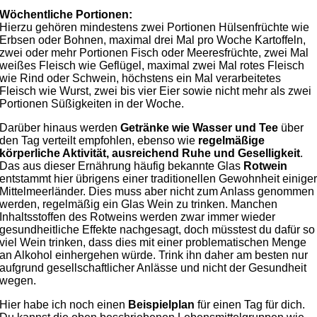
Wöchentliche Portionen:
Hierzu gehören mindestens zwei Portionen Hülsenfrüchte wie
Erbsen oder Bohnen, maximal drei Mal pro Woche Kartoffeln,
zwei oder mehr Portionen Fisch oder Meeresfrüchte, zwei Mal
weißes Fleisch wie Geflügel, maximal zwei Mal rotes Fleisch
wie Rind oder Schwein, höchstens ein Mal verarbeitetes
Fleisch wie Wurst, zwei bis vier Eier sowie nicht mehr als zwei
Portionen Süßigkeiten in der Woche.
Darüber hinaus werden
Getränke wie Wasser und Tee
über
den Tag verteilt empfohlen, ebenso wie
regelmäßige
körperliche Aktivität, ausreichend Ruhe und Geselligkeit
.
Das aus dieser Ernährung häufig bekannte Glas
Rotwein
entstammt hier übrigens einer traditionellen Gewohnheit einige
Mittelmeerländer. Dies muss aber nicht zum Anlass genommen
werden, regelmäßig ein Glas Wein zu trinken. Manchen
Inhaltsstoffen des Rotweins werden zwar immer wieder
gesundheitliche Effekte nachgesagt, doch müsstest du dafür so
viel Wein trinken, dass dies mit einer problematischen Menge
an Alkohol einhergehen würde. Trink ihn daher am besten nur
aufgrund gesellschaftlicher Anlässe und nicht der Gesundheit
wegen.
Hier habe ich noch einen
Beispielplan
für einen Tag für dich.