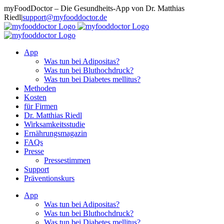
Zum
myFoodDoctor – Die Gesundheits-App von Dr. Matthias
Inhalt
Riedl
|
support@myfooddoctor.de
springen
E-
Facebook
Instagram
LinkedIn
Mail
App
Was tun bei Adipositas?
Was tun bei Bluthochdruck?
Was tun bei Diabetes mellitus?
Methoden
Kosten
für Firmen
Dr. Matthias Riedl
Wirksamkeitsstudie
Ernährungsmagazin
FAQs
Presse
Pressestimmen
Support
Präventionskurs
App
Was tun bei Adipositas?
Was tun bei Bluthochdruck?
Was tun bei Diabetes mellitus?