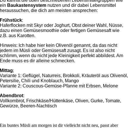
Du kannst die oben beschriebenen Lebensmittelgruppen wie
ein
Baukastensystem
nutzen und dir dabei Lebensmittel
heraussuchen, die dich am meisten ansprechen:
Frühstück
:
Haferflocken mit Skyr oder Joghurt, Obst deiner Wahl, Nüsse,
dazu einen Gemüsesmoothie oder fertigen Gemüsesaft wie
z.B. aus Karotten.
Hinweis: Ich habe hier kein Olivenöl genannt, da das nicht
jedem im Müsli oder Gemüsesaft zusagt. Es ist also nicht
schlimm, wenn du nicht jede Kleinigkeit perfekt abbildest. Am
Ende muss es dir alleine schmecken.
Mittag
;
Variante 1: Geflügel, Naturreis, Brokkoli, Kräuteröl aus Olivenöl
Petersilie, Chili und Knoblauch, Mango
Variante 2: Couscous-Gemüse-Pfanne mit Erbsen, Melone
Abendbrot
:
Vollkornbrot, Frischkäse/Hüttenkäse, Oliven, Gurke, Tomate,
Gewürze, Beeren-Nachtisch
Ein buntes Müsli am morgen ist dir vielleicht nicht neu, passt aber