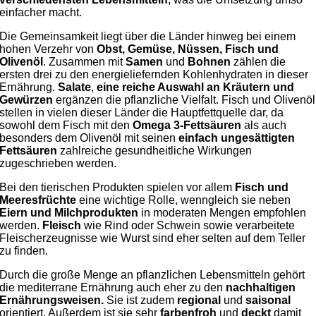
einfacher macht.
Die Gemeinsamkeit liegt über die Länder hinweg bei einem
hohen Verzehr von
Obst, Gemüse, Nüssen, Fisch und
Olivenöl
. Zusammen mit
Samen
und
Bohnen
zählen die
ersten drei zu den energieliefernden Kohlenhydraten in dieser
Ernährung.
Salate
,
eine reiche Auswahl an Kräutern und
Gewürzen
ergänzen die pflanzliche Vielfalt. Fisch und Olivenöl
stellen in vielen dieser Länder die Hauptfettquelle dar, da
sowohl dem Fisch mit den
Omega 3-Fettsäuren
als auch
besonders dem Olivenöl mit seinen
einfach ungesättigten
Fettsäuren
zahlreiche gesundheitliche Wirkungen
zugeschrieben werden.
Bei den tierischen Produkten spielen vor allem
Fisch und
Meeresfrüchte
eine wichtige Rolle, wenngleich sie neben
Eiern und Milchprodukten
in moderaten Mengen empfohlen
werden.
Fleisch
wie Rind oder Schwein sowie verarbeitete
Fleischerzeugnisse wie Wurst sind eher selten auf dem Teller
zu finden.
Durch die große Menge an pflanzlichen Lebensmitteln gehört
die mediterrane Ernährung auch eher zu den
nachhaltigen
Ernährungsweisen.
Sie ist zudem
regional
und
saisonal
orientiert. Außerdem ist sie sehr
farbenfroh
und
deckt
damit