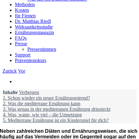
Methoden
Kosten
für Firmen
Dr. Matthias Riedl
Wirksamkeitsstudie
Ernährungsmagazin
FAQs
Presse
Pressestimmen
Support
Präventionskurs
Zurück
Vor
Zeige
grösseres
Inhalte
Bild
Verbergen
1.
Schon wieder ein neuer Ernährungstrend?
2.
Was die mediterrane Ernährung kann
3.
Was genau in der mediterranen Ernährung drinsteckt
4.
Was, wann, wie viel – die Umsetzung
5.
Mediterrane Ernährung ist ein Kinderspiel für dich?
Neben zahlreichen Diäten und Ernährungsweisen, die sich
häufig auf das Vermeiden oder im Gegenteil sogar auf den