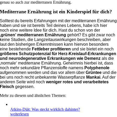
genau so auch zur mediterranen Ernährung.
Mediterrane Ernährung ist ein Kinderspiel für dich?
Solltest du bereits Erfahrungen mit der mediterranen Ernährung
haben und sie ist bereits Teil deines Lebens, habe ich hier
noch eine weitere Idee für dich. Hast du schon von der
‚grünen‘ mediterranen Ernährung
gehört? Es gibt zwar noch
keine Studien, die Langzeitauswirkungen beschreiben, aber
laut den bisherigen Erkenntnissen kann hiervon besonders
eine bestehende
Fettleber
profitieren
und sie bietet ein noch
größeres Schutzpotenzial für Herz-Kreislauf-Erkrankungen
und neurodegenerative Erkrankungen wie Demenz
als die
‚normale‘ mediterrane Ernährung. Geheimnis hierbei ist, dass
noch mehr sekundäre Pflanzenstoffe namens
Polyphenole
aufgenommen werden und das vor allem über
Grüntee
und die
bei uns noch recht unbekannte Wasserpflanze
Mankai
. Auf der
anderen Seite wird noch
weniger rotes und verarbeitetes
Fleisch
gegessen.
Mehr zu diesem und ähnlichen Themen:
Atkins-Diät: Was steckt wirklich dahinter?
weiterlesen