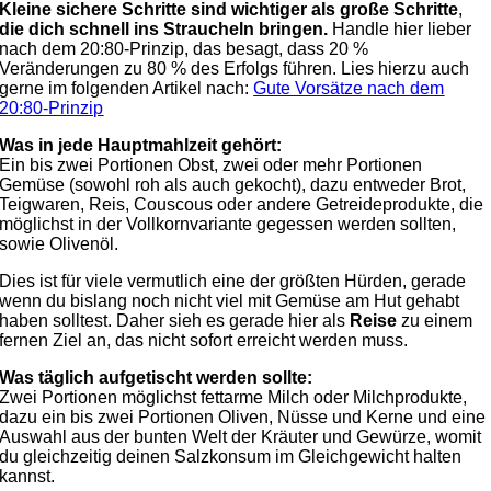
Kleine sichere Schritte sind wichtiger als große Schritte
,
die dich schnell ins Straucheln bringen.
Handle hier lieber
nach dem 20:80-Prinzip, das besagt, dass 20 %
Veränderungen zu 80 % des Erfolgs führen. Lies hierzu auch
gerne im folgenden Artikel nach:
Gute Vorsätze nach dem
20:80-Prinzip
Was in jede Hauptmahlzeit gehört:
Ein bis zwei Portionen Obst, zwei oder mehr Portionen
Gemüse (sowohl roh als auch gekocht), dazu entweder Brot,
Teigwaren, Reis, Couscous oder andere Getreideprodukte, die
möglichst in der Vollkornvariante gegessen werden sollten,
sowie Olivenöl.
Dies ist für viele vermutlich eine der größten Hürden, gerade
wenn du bislang noch nicht viel mit Gemüse am Hut gehabt
haben solltest. Daher sieh es gerade hier als
Reise
zu einem
fernen Ziel an, das nicht sofort erreicht werden muss.
Was täglich aufgetischt werden sollte:
Zwei Portionen möglichst fettarme Milch oder Milchprodukte,
dazu ein bis zwei Portionen Oliven, Nüsse und Kerne und eine
Auswahl aus der bunten Welt der Kräuter und Gewürze, womit
du gleichzeitig deinen Salzkonsum im Gleichgewicht halten
kannst.