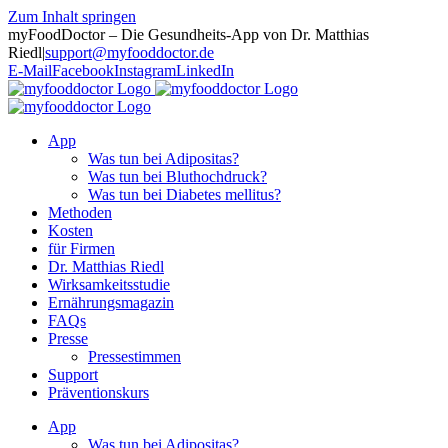
Zum Inhalt springen
myFoodDoctor – Die Gesundheits-App von Dr. Matthias
Riedl
|
support@myfooddoctor.de
E-Mail
Facebook
Instagram
LinkedIn
App
Was tun bei Adipositas?
Was tun bei Bluthochdruck?
Was tun bei Diabetes mellitus?
Methoden
Kosten
für Firmen
Dr. Matthias Riedl
Wirksamkeitsstudie
Ernährungsmagazin
FAQs
Presse
Pressestimmen
Support
Präventionskurs
App
Was tun bei Adipositas?