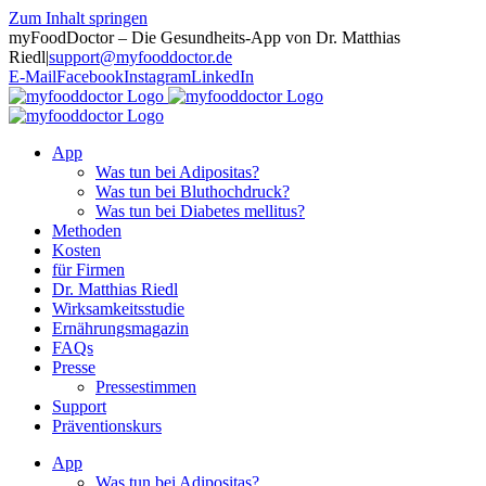
Zum Inhalt springen
myFoodDoctor – Die Gesundheits-App von Dr. Matthias
Riedl
|
support@myfooddoctor.de
E-Mail
Facebook
Instagram
LinkedIn
App
Was tun bei Adipositas?
Was tun bei Bluthochdruck?
Was tun bei Diabetes mellitus?
Methoden
Kosten
für Firmen
Dr. Matthias Riedl
Wirksamkeitsstudie
Ernährungsmagazin
FAQs
Presse
Pressestimmen
Support
Präventionskurs
App
Was tun bei Adipositas?