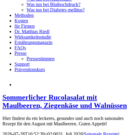
Was tun bei Bluthochdruck?
Was tun bei Diabetes mellitus?
Methoden
Kosten
für Firmen
Dr. Matthias Riedl
Wirksamkeitsstudie
Ernährungsmagazin
FAQs
Presse
Pressestimmen
Support
Präventionskurs
Sommerlicher Rucolasalat mit
Maulbeeren, Ziegenkäse und Walnüssen
Hier findest du ein leckeres, gesundes und auch noch saisonales
Rezept für den August mit Maulbeeren. Guten Appetit!
2026-07-28T16:52:39+02:00
31. Juli 2026
|
Saisonale Rezepte
|