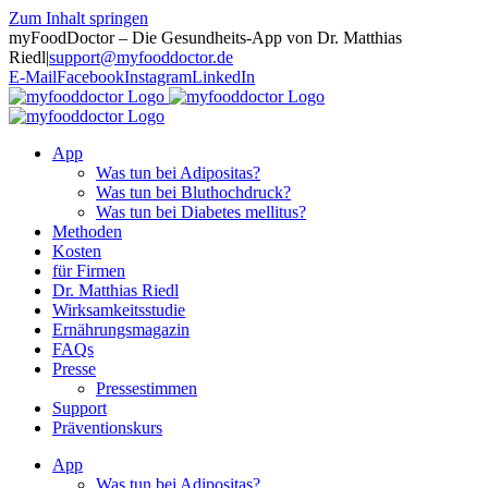
Zum Inhalt springen
myFoodDoctor – Die Gesundheits-App von Dr. Matthias
Riedl
|
support@myfooddoctor.de
E-Mail
Facebook
Instagram
LinkedIn
App
Was tun bei Adipositas?
Was tun bei Bluthochdruck?
Was tun bei Diabetes mellitus?
Methoden
Kosten
für Firmen
Dr. Matthias Riedl
Wirksamkeitsstudie
Ernährungsmagazin
FAQs
Presse
Pressestimmen
Support
Präventionskurs
App
Was tun bei Adipositas?