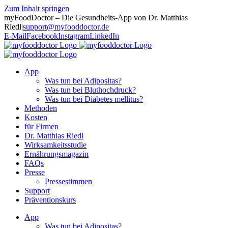
Zum Inhalt springen
myFoodDoctor – Die Gesundheits-App von Dr. Matthias
Riedl
|
support@myfooddoctor.de
E-Mail
Facebook
Instagram
LinkedIn
App
Was tun bei Adipositas?
Was tun bei Bluthochdruck?
Was tun bei Diabetes mellitus?
Methoden
Kosten
für Firmen
Dr. Matthias Riedl
Wirksamkeitsstudie
Ernährungsmagazin
FAQs
Presse
Pressestimmen
Support
Präventionskurs
App
Was tun bei Adipositas?