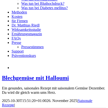
Was tun bei Bluthochdruck?
Was tun bei Diabetes mellitus?
Methoden
Kosten
für Firmen
Dr. Matthias Riedl
Wirksamkeitsstudie
Ernährungsmagazin
FAQs
Presse
Pressestimmen
Support
Präventionskurs
Blechgemüse mit Halloumi
Ein gesundes, saisonales Rezept mit saisonalem Gemüse Dezember.
Da wird dir gleich warm ums Herz.
2025-10-30T15:51:20+01:00
26. November 2025
|
Saisonale
Rezepte
|