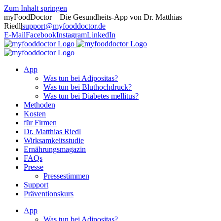
Zum Inhalt springen
myFoodDoctor – Die Gesundheits-App von Dr. Matthias
Riedl
|
support@myfooddoctor.de
E-Mail
Facebook
Instagram
LinkedIn
App
Was tun bei Adipositas?
Was tun bei Bluthochdruck?
Was tun bei Diabetes mellitus?
Methoden
Kosten
für Firmen
Dr. Matthias Riedl
Wirksamkeitsstudie
Ernährungsmagazin
FAQs
Presse
Pressestimmen
Support
Präventionskurs
App
Was tun bei Adipositas?