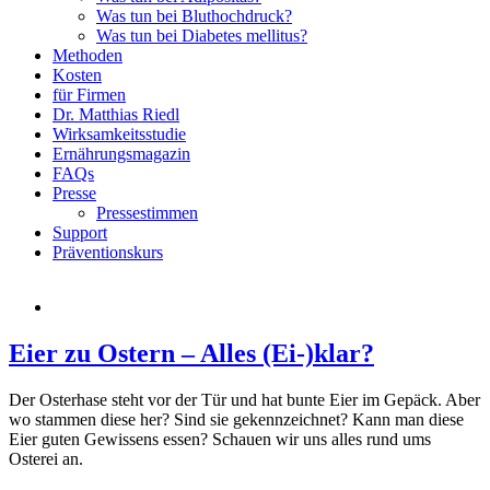
Was tun bei Bluthochdruck?
Was tun bei Diabetes mellitus?
Methoden
Kosten
für Firmen
Dr. Matthias Riedl
Wirksamkeitsstudie
Ernährungsmagazin
FAQs
Presse
Pressestimmen
Support
Präventionskurs
Eier zu Ostern – Alles (Ei-)klar?
Der Osterhase steht vor der Tür und hat bunte Eier im Gepäck. Aber
wo stammen diese her? Sind sie gekennzeichnet? Kann man diese
Eier guten Gewissens essen? Schauen wir uns alles rund ums
Osterei an.