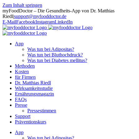
Zum Inhalt springen
myFoodDoctor – Die Gesundheits-App von Dr. Matthias
Riedl
|
support@myfooddoctor.de
E-Mail
Facebook
Instagram
LinkedIn
App
Was tun bei Adipositas?
Was tun bei Bluthochdruck?
Was tun bei Diabetes mellitus?
Methoden
Kosten
für Firmen
Dr. Matthias Riedl
Wirksamkeitsstudie
Ernährungsmagazin
FAQs
Presse
Pressestimmen
Support
Präventionskurs
App
Was tun bei Adipositas?