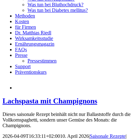
Was tun bei Bluthochdruck?
Was tun bei Diabetes mellitus?
Methoden
Kosten
für Firmen
Dr. Matthias Riedl
Wirksamkeitsstudie
Ernährungsmagazin
FAQs
Presse
Pressestimmen
Support
Präventionskurs
Lachspasta mit Champignons
Dieses saisonale Rezept beinhält nicht nur Ballaststoffe durch die
Vollkornspaghetti, sondern unser Gemüse des Monats: die
Champignons.
2026-04-09T16:33:11+02:00
10. April 2026
|
Saisonale Rezepte
|