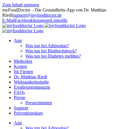
Zum Inhalt springen
myFoodDoctor – Die Gesundheits-App von Dr. Matthias
Riedl
|
support@myfooddoctor.de
E-Mail
Facebook
Instagram
LinkedIn
App
Was tun bei Adipositas?
Was tun bei Bluthochdruck?
Was tun bei Diabetes mellitus?
Methoden
Kosten
für Firmen
Dr. Matthias Riedl
Wirksamkeitsstudie
Ernährungsmagazin
FAQs
Presse
Pressestimmen
Support
Präventionskurs
App
Was tun bei Adipositas?