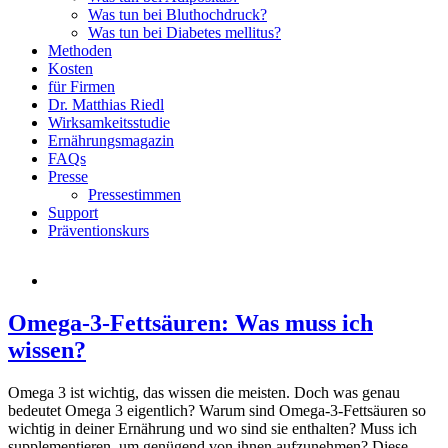
Was tun bei Bluthochdruck?
Was tun bei Diabetes mellitus?
Methoden
Kosten
für Firmen
Dr. Matthias Riedl
Wirksamkeitsstudie
Ernährungsmagazin
FAQs
Presse
Pressestimmen
Support
Präventionskurs
Omega-3-Fettsäuren: Was muss ich
wissen?
Omega 3 ist wichtig, das wissen die meisten. Doch was genau
bedeutet Omega 3 eigentlich? Warum sind Omega-3-Fettsäuren so
wichtig in deiner Ernährung und wo sind sie enthalten? Muss ich
supplementieren, um genügend von ihnen aufzunehmen? Diese