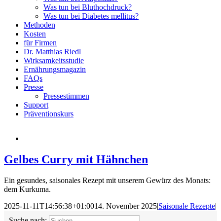
Was tun bei Bluthochdruck?
Was tun bei Diabetes mellitus?
Methoden
Kosten
für Firmen
Dr. Matthias Riedl
Wirksamkeitsstudie
Ernährungsmagazin
FAQs
Presse
Pressestimmen
Support
Präventionskurs
Gelbes Curry mit Hähnchen
Ein gesundes, saisonales Rezept mit unserem Gewürz des Monats:
dem Kurkuma.
2025-11-11T14:56:38+01:00
14. November 2025
|
Saisonale Rezepte
|
Suche nach: