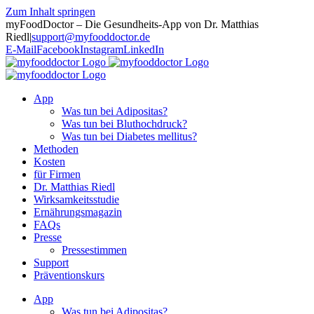
Zum Inhalt springen
myFoodDoctor – Die Gesundheits-App von Dr. Matthias
Riedl
|
support@myfooddoctor.de
E-Mail
Facebook
Instagram
LinkedIn
App
Was tun bei Adipositas?
Was tun bei Bluthochdruck?
Was tun bei Diabetes mellitus?
Methoden
Kosten
für Firmen
Dr. Matthias Riedl
Wirksamkeitsstudie
Ernährungsmagazin
FAQs
Presse
Pressestimmen
Support
Präventionskurs
App
Was tun bei Adipositas?