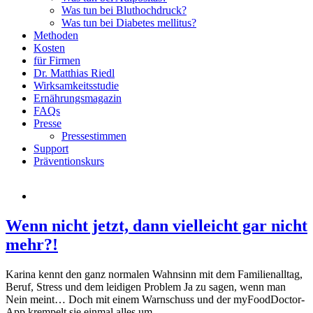
Was tun bei Bluthochdruck?
Was tun bei Diabetes mellitus?
Methoden
Kosten
für Firmen
Dr. Matthias Riedl
Wirksamkeitsstudie
Ernährungsmagazin
FAQs
Presse
Pressestimmen
Support
Präventionskurs
Wenn nicht jetzt, dann vielleicht gar nicht
mehr?!
Karina kennt den ganz normalen Wahnsinn mit dem Familienalltag,
Beruf, Stress und dem leidigen Problem Ja zu sagen, wenn man
Nein meint… Doch mit einem Warnschuss und der myFoodDoctor-
App krempelt sie einmal alles um.