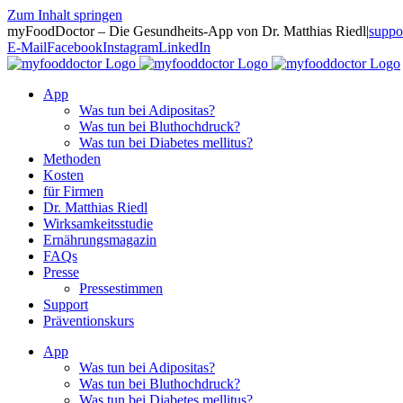
Zum Inhalt springen
myFoodDoctor – Die Gesundheits-App von Dr. Matthias Riedl
|
suppo
E-Mail
Facebook
Instagram
LinkedIn
App
Was tun bei Adipositas?
Was tun bei Bluthochdruck?
Was tun bei Diabetes mellitus?
Methoden
Kosten
für Firmen
Dr. Matthias Riedl
Wirksamkeitsstudie
Ernährungsmagazin
FAQs
Presse
Pressestimmen
Support
Präventionskurs
App
Was tun bei Adipositas?
Was tun bei Bluthochdruck?
Was tun bei Diabetes mellitus?