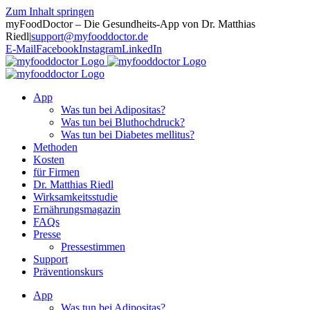
Zum Inhalt springen
myFoodDoctor – Die Gesundheits-App von Dr. Matthias
Riedl
|
support@myfooddoctor.de
E-Mail
Facebook
Instagram
LinkedIn
App
Was tun bei Adipositas?
Was tun bei Bluthochdruck?
Was tun bei Diabetes mellitus?
Methoden
Kosten
für Firmen
Dr. Matthias Riedl
Wirksamkeitsstudie
Ernährungsmagazin
FAQs
Presse
Pressestimmen
Support
Präventionskurs
App
Was tun bei Adipositas?