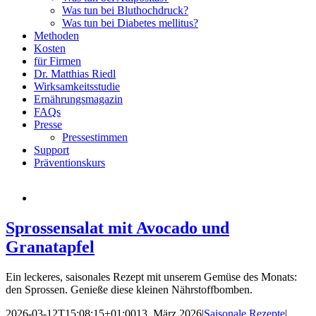
Was tun bei Bluthochdruck?
Was tun bei Diabetes mellitus?
Methoden
Kosten
für Firmen
Dr. Matthias Riedl
Wirksamkeitsstudie
Ernährungsmagazin
FAQs
Presse
Pressestimmen
Support
Präventionskurs
Sprossensalat mit Avocado und
Granatapfel
Ein leckeres, saisonales Rezept mit unserem Gemüse des Monats:
den Sprossen. Genieße diese kleinen Nährstoffbomben.
2026-03-12T15:08:15+01:00
13. März 2026
|
Saisonale Rezepte
|