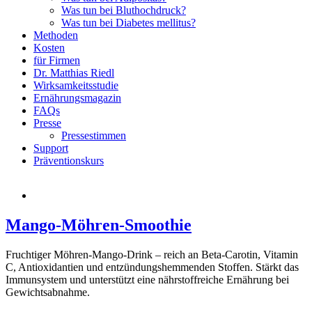
Was tun bei Bluthochdruck?
Was tun bei Diabetes mellitus?
Methoden
Kosten
für Firmen
Dr. Matthias Riedl
Wirksamkeitsstudie
Ernährungsmagazin
FAQs
Presse
Pressestimmen
Support
Präventionskurs
Mango-Möhren-Smoothie
Fruchtiger Möhren-Mango-Drink – reich an Beta-Carotin, Vitamin
C, Antioxidantien und entzündungshemmenden Stoffen. Stärkt das
Immunsystem und unterstützt eine nährstoffreiche Ernährung bei
Gewichtsabnahme.