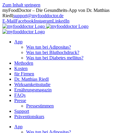
Zum Inhalt springen
myFoodDoctor – Die Gesundheits-App von Dr. Matthias
Riedl
|
support@myfooddoctor.de
E-Mail
Facebook
Instagram
LinkedIn
App
Was tun bei Adipositas?
Was tun bei Bluthochdruck?
Was tun bei Diabetes mellitus?
Methoden
Kosten
für Firmen
Dr. Matthias Riedl
Wirksamkeitsstudie
Ernährungsmagazin
FAQs
Presse
Pressestimmen
Support
Präventionskurs
App
Was tun bei Adipositas?