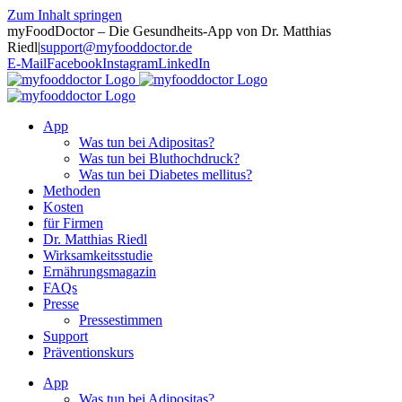
Zum Inhalt springen
myFoodDoctor – Die Gesundheits-App von Dr. Matthias
Riedl
|
support@myfooddoctor.de
E-Mail
Facebook
Instagram
LinkedIn
App
Was tun bei Adipositas?
Was tun bei Bluthochdruck?
Was tun bei Diabetes mellitus?
Methoden
Kosten
für Firmen
Dr. Matthias Riedl
Wirksamkeitsstudie
Ernährungsmagazin
FAQs
Presse
Pressestimmen
Support
Präventionskurs
App
Was tun bei Adipositas?