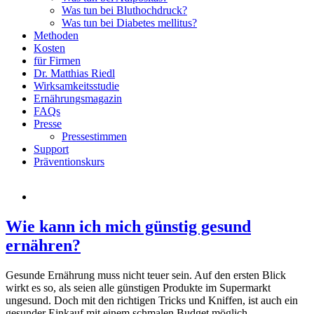
Was tun bei Bluthochdruck?
Was tun bei Diabetes mellitus?
Methoden
Kosten
für Firmen
Dr. Matthias Riedl
Wirksamkeitsstudie
Ernährungsmagazin
FAQs
Presse
Pressestimmen
Support
Präventionskurs
Wie kann ich mich günstig gesund
ernähren?
Gesunde Ernährung muss nicht teuer sein. Auf den ersten Blick
wirkt es so, als seien alle günstigen Produkte im Supermarkt
ungesund. Doch mit den richtigen Tricks und Kniffen, ist auch ein
gesunder Einkauf mit einem schmalen Budget möglich.