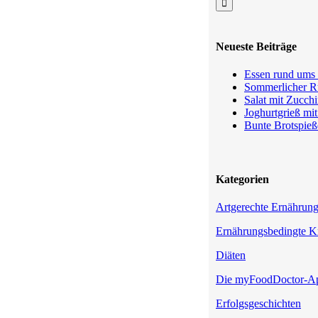
Neueste Beiträge
Essen rund ums 
Sommerlicher Ru
Salat mit Zucchi
Joghurtgrieß mi
Bunte Brotspieß
Kategorien
Artgerechte Ernährun
Ernährungsbedingte K
Diäten
Die myFoodDoctor-A
Erfolgsgeschichten