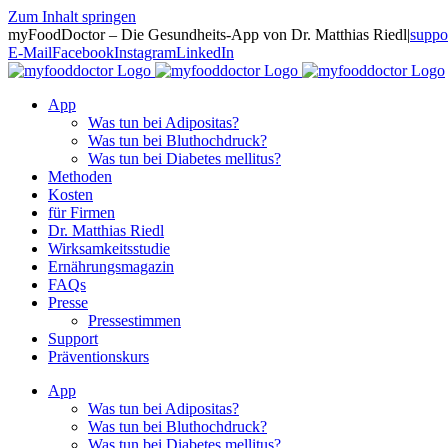
Zum Inhalt springen
myFoodDoctor – Die Gesundheits-App von Dr. Matthias Riedl
|
suppo
E-Mail
Facebook
Instagram
LinkedIn
App
Was tun bei Adipositas?
Was tun bei Bluthochdruck?
Was tun bei Diabetes mellitus?
Methoden
Kosten
für Firmen
Dr. Matthias Riedl
Wirksamkeitsstudie
Ernährungsmagazin
FAQs
Presse
Pressestimmen
Support
Präventionskurs
App
Was tun bei Adipositas?
Was tun bei Bluthochdruck?
Was tun bei Diabetes mellitus?