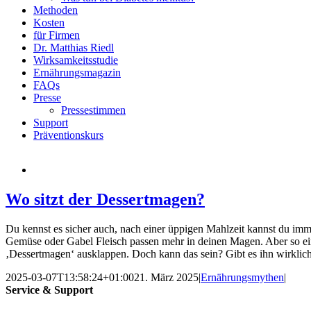
Methoden
Kosten
für Firmen
Dr. Matthias Riedl
Wirksamkeitsstudie
Ernährungsmagazin
FAQs
Presse
Pressestimmen
Support
Präventionskurs
Wo sitzt der Dessertmagen?
Du kennst es sicher auch, nach einer üppigen Mahlzeit kannst du immer
Gemüse oder Gabel Fleisch passen mehr in deinen Magen. Aber so ein kl
‚Dessertmagen‘ ausklappen. Doch kann das sein? Gibt es ihn wirklic
2025-03-07T13:58:24+01:00
21. März 2025
|
Ernährungsmythen
|
Service & Support