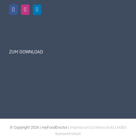
ZUM DOWNLOAD
© Copyright
2026 | myFoodDoctor |
Impressum
|
Datenschutz
|
AGB
|
Barrierefreiheit