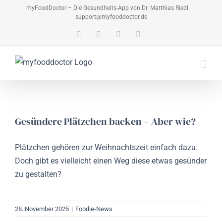
Zum
myFoodDoctor – Die Gesundheits-App von Dr. Matthias Riedl
|
support@myfooddoctor.de
Inhalt
springen
E-
Facebook
Instagram
LinkedIn
Mail
Gesündere Plätzchen backen – Aber wie?
Plätzchen gehören zur Weihnachtszeit einfach dazu.
Doch gibt es vielleicht einen Weg diese etwas gesünder
zu gestalten?
28. November 2025
|
Foodie-News