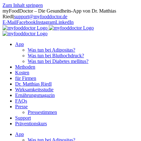
Zum Inhalt springen
myFoodDoctor – Die Gesundheits-App von Dr. Matthias
Riedl
|
support@myfooddoctor.de
E-Mail
Facebook
Instagram
LinkedIn
App
Was tun bei Adipositas?
Was tun bei Bluthochdruck?
Was tun bei Diabetes mellitus?
Methoden
Kosten
für Firmen
Dr. Matthias Riedl
Wirksamkeitsstudie
Ernährungsmagazin
FAQs
Presse
Pressestimmen
Support
Präventionskurs
App
Was tun bei Adipositas?