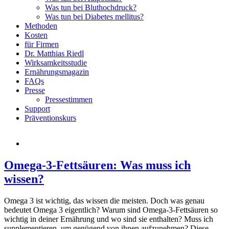
Was tun bei Bluthochdruck?
Was tun bei Diabetes mellitus?
Methoden
Kosten
für Firmen
Dr. Matthias Riedl
Wirksamkeitsstudie
Ernährungsmagazin
FAQs
Presse
Pressestimmen
Support
Präventionskurs
Omega-3-Fettsäuren: Was muss ich
wissen?
Omega 3 ist wichtig, das wissen die meisten. Doch was genau
bedeutet Omega 3 eigentlich? Warum sind Omega-3-Fettsäuren so
wichtig in deiner Ernährung und wo sind sie enthalten? Muss ich
supplementieren, um genügend von ihnen aufzunehmen? Diese