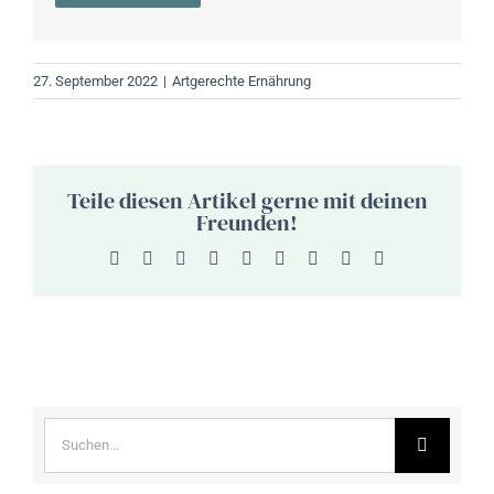
27. September 2022
|
Artgerechte Ernährung
Teile diesen Artikel gerne mit deinen
Freunden!
Facebook
X
Reddit
LinkedIn
WhatsApp
Tumblr
Pinterest
Vk
E-
Mail
Suche
nach: