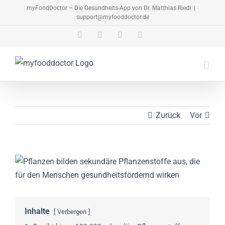
Zum
myFoodDoctor – Die Gesundheits-App von Dr. Matthias Riedl
|
support@myfooddoctor.de
Inhalt
springen
E-
Facebook
Instagram
LinkedIn
Mail
Zurück
Vor
Zeige
grösseres
Bild
Inhalte
Verbergen