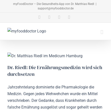
Zum
myFoodDoctor – Die Gesundheits-App von Dr. Matthias Riedl
|
support@myfooddoctor.de
Inhalt
springen
E-
Facebook
Instagram
LinkedIn
Mail
Dr. Riedl: Die Ernährungsmedizin wird sich
durchsetzen
Jahrzehntelang dominierte die Pharmakologie die
Medizin. Gegen jedes Wehwehchen wurde ein Mittel
verschrieben. Der Gedanke, dass Krankheiten durch
falsche Ernährung ausgelöst und sogar geheilt werden