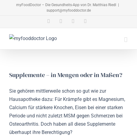
Zum
myFoodDoctor – Die Gesundheits-App von Dr. Matthias Riedl
|
support@myfooddoctor.de
Inhalt
springen
E-
Facebook
Instagram
LinkedIn
Mail
Supplemente – in Mengen oder in Maßen?
Sie gehören mittlerweile schon so gut wie zur
Hausapotheke dazu: Für Krämpfe gibt es Magnesium,
Calcium für stärkere Knochen, Eisen bei einer starken
Periode und nicht zuletzt MSM gegen Schmerzen bei
Osteoarthritis. Doch haben all diese Supplemente
überhaupt ihre Berechtigung?