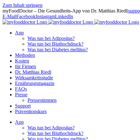
Zum Inhalt springen
myFoodDoctor – Die Gesundheits-App von Dr. Matthias Riedl
|
suppo
E-Mail
Facebook
Instagram
LinkedIn
App
Was tun bei Adipositas?
Was tun bei Bluthochdruck?
Was tun bei Diabetes mellitus?
Methoden
Kosten
für Firmen
Dr. Matthias Riedl
Wirksamkeitsstudie
Ernährungsmagazin
FAQs
Presse
Pressestimmen
Support
Präventionskurs
App
Was tun bei Adipositas?
Was tun bei Bluthochdruck?
Was tun bei Diabetes mellitus?