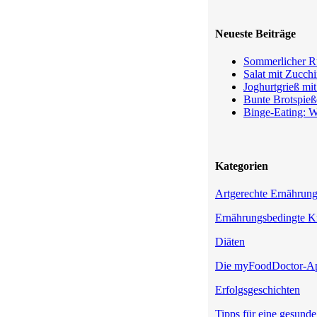
Neueste Beiträge
Sommerlicher Ru
Salat mit Zucchi
Joghurtgrieß mi
Bunte Brotspieß
Binge-Eating: W
Kategorien
Artgerechte Ernährun
Ernährungsbedingte K
Diäten
Die myFoodDoctor-A
Erfolgsgeschichten
Tipps für eine gesund