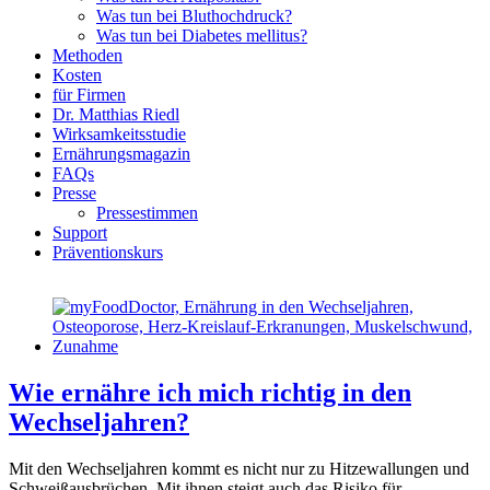
Was tun bei Bluthochdruck?
Was tun bei Diabetes mellitus?
Methoden
Kosten
für Firmen
Dr. Matthias Riedl
Wirksamkeitsstudie
Ernährungsmagazin
FAQs
Presse
Pressestimmen
Support
Präventionskurs
Wie ernähre ich mich richtig in den
Wechseljahren?
Mit den Wechseljahren kommt es nicht nur zu Hitzewallungen und
Schweißausbrüchen. Mit ihnen steigt auch das Risiko für