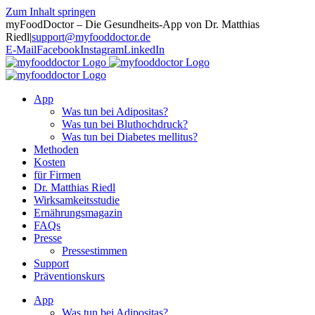
Zum Inhalt springen
myFoodDoctor – Die Gesundheits-App von Dr. Matthias
Riedl
|
support@myfooddoctor.de
E-Mail
Facebook
Instagram
LinkedIn
App
Was tun bei Adipositas?
Was tun bei Bluthochdruck?
Was tun bei Diabetes mellitus?
Methoden
Kosten
für Firmen
Dr. Matthias Riedl
Wirksamkeitsstudie
Ernährungsmagazin
FAQs
Presse
Pressestimmen
Support
Präventionskurs
App
Was tun bei Adipositas?