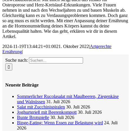
Osteoporose und Herz-Kreislauf-Erkrankungen. Viele Frauen
nehmen in und nach den Wechseljahren zu und bauen Muskeln ab.
Gleichzeitig kann es zu Verdauungsproblemen kommen. Doch ganz
so arg muss es nicht werden. Mit einer Anpassung deiner Ernährung
an die Hormonumstellung deines Körpers kannst du deine
Lebensqualität halten. Wie das geht, erklären wir dir in diesem
Artikel.
2024-11-19T13:44:21+01:00
21. Oktober 2022
|
Artgerechte
Ernährung
|
Suche nach:
Neueste Beiträge
Sommerlicher Rucolasalat mit Maulbeeren, Ziegenkäse
und Walnüssen
31. Juli 2026
Salat mit Zucchinispiralen
30. Juli 2026
Joghurtgrieß mit Beerenkompott
30. Juli 2026
Bunte Brotspieße
30. Juli 2026
Binge-Eating: Wenn Essen zur Belastung wird
24. Juli
2026