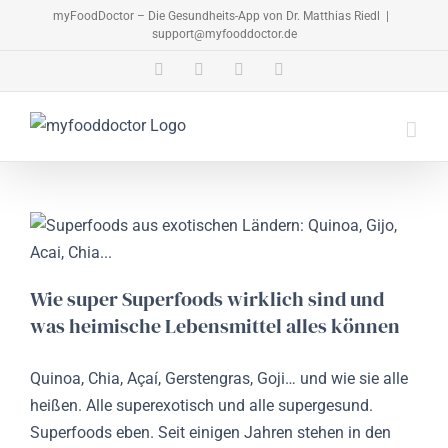
Zum
myFoodDoctor – Die Gesundheits-App von Dr. Matthias Riedl
|
support@myfooddoctor.de
Inhalt
springen
E-
Facebook
Instagram
LinkedIn
Mail
Wie super Superfoods wirklich sind und
was heimische Lebensmittel alles können
Quinoa, Chia, Açaí, Gerstengras, Goji… und wie sie alle
heißen. Alle superexotisch und alle supergesund.
Superfoods eben. Seit einigen Jahren stehen in den