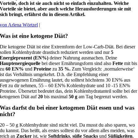
Vorteile, doch ist sie auch nicht so einfach einzuhalten. Welche
Vorteile sie bietet, aber auch welche Herausforderungen sie mit
sich bringt, erfährst du in diesem Artikel.
von Arlena Wörtzel
|
Was ist eine ketogene Diät?
Die ketogene Diät ist eine Extremform der Low-Carb-Diät. Bei dieser
sollen Kohlenhydrate drastisch reduziert werden und nur
5
Energieprozent (EN%)
deiner Nahrung ausmachen. Deine
Hauptenergiequelle
bei dieser Ernährungsform sind also
Fette
mit bis
zu
60 EN%
und
Proteine
zu
35 %.
Zum Vergleich: ‚normalerweise‘
ist das Verhältnis umgekehrt. D.h. die Empfehlung einer
ausgewogenen Ernährung lautet, du solltest höchstens 30 EN% aus
Fett zu dir nehmen, 55 – 60 EN% Kohlenhydrate und 10 -15 EN%
Proteine. Übersetzt bedeutet das, dein Kohlenhydratanteil sollte bei der
ketogenen Diät auf
20
bis maximal
50 g
am Tag begrenzt werden.
Was darfst du bei einer ketogenen Diät essen und was
nicht?
20 – 50 g Kohlenhydrate sind nicht viel. Da musst du also sparen, wo
du kannst. Das heißt, als erstes solltest du vor allem alles meiden, was
reich an
Zucker
ist, wie
Softdrinks
,
süße Snacks
und
Süßigkeiten
.