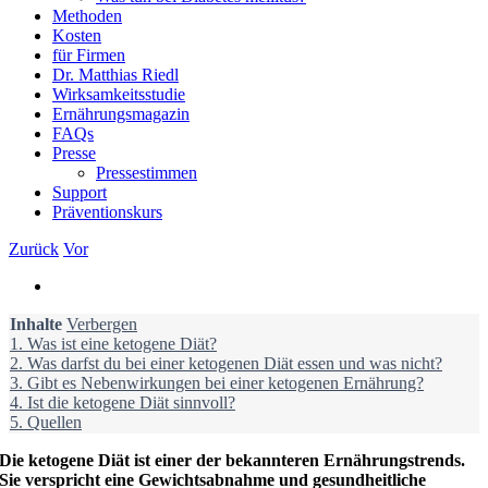
Methoden
Kosten
für Firmen
Dr. Matthias Riedl
Wirksamkeitsstudie
Ernährungsmagazin
FAQs
Presse
Pressestimmen
Support
Präventionskurs
Zurück
Vor
Zeige
grösseres
Inhalte
Bild
Verbergen
1.
Was ist eine ketogene Diät?
2.
Was darfst du bei einer ketogenen Diät essen und was nicht?
3.
Gibt es Nebenwirkungen bei einer ketogenen Ernährung?
4.
Ist die ketogene Diät sinnvoll?
5.
Quellen
Die ketogene Diät ist einer der bekannteren Ernährungstrends.
Sie verspricht eine Gewichtsabnahme und gesundheitliche