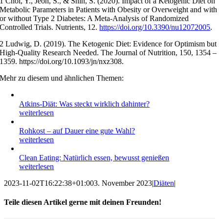
1 Choi, Y., Jeon, S., & Shin, S. (2020). Impact of a Ketogenic Diet on
Metabolic Parameters in Patients with Obesity or Overweight and with
or without Type 2 Diabetes: A Meta-Analysis of Randomized
Controlled Trials. Nutrients, 12.
https://doi.org/10.3390/nu12072005
.
2 Ludwig, D. (2019). The Ketogenic Diet: Evidence for Optimism but
High-Quality Research Needed. The Journal of Nutrition, 150, 1354 –
1359. https://doi.org/10.1093/jn/nxz308.
Mehr zu diesem und ähnlichen Themen:
Atkins-Diät: Was steckt wirklich dahinter?
weiterlesen
Rohkost – auf Dauer eine gute Wahl?
weiterlesen
Clean Eating: Natürlich essen, bewusst genießen
weiterlesen
2023-11-02T16:22:38+01:00
3. November 2023
|
Diäten
|
Teile diesen Artikel gerne mit deinen Freunden!