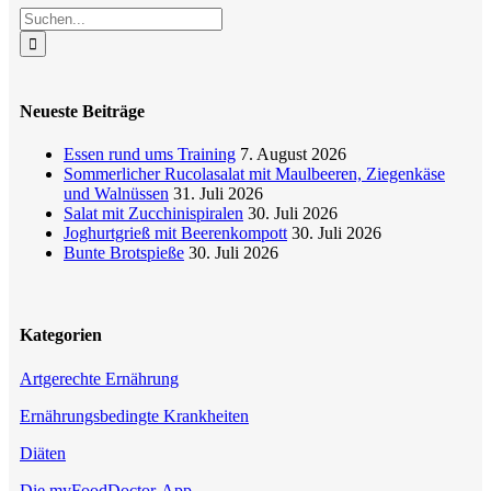
Facebook
X
Reddit
LinkedIn
WhatsApp
Tumblr
Pinterest
Vk
E-
Suche
Mail
nach:
Neueste Beiträge
Essen rund ums Training
7. August 2026
Sommerlicher Rucolasalat mit Maulbeeren, Ziegenkäse
und Walnüssen
31. Juli 2026
Salat mit Zucchinispiralen
30. Juli 2026
Joghurtgrieß mit Beerenkompott
30. Juli 2026
Bunte Brotspieße
30. Juli 2026
Kategorien
Artgerechte Ernährung
Ernährungsbedingte Krankheiten
Diäten
Die myFoodDoctor-App