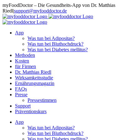
Zum
myFoodDoctor – Die Gesundheits-App von Dr. Matthias
Inhalt
Riedl
|
support@myfooddoctor.de
springen
E-
Facebook
Instagram
LinkedIn
Mail
App
Was tun bei Adipositas?
Was tun bei Bluthochdruck?
Was tun bei Diabetes mellitus?
Methoden
Kosten
für Firmen
Dr. Matthias Riedl
Wirksamkeitsstudie
Ernährungsmagazin
FAQs
Presse
Pressestimmen
Support
Präventionskurs
App
Was tun bei Adipositas?
Was tun bei Bluthochdruck?
Was tun bei Diabetes mellitus?