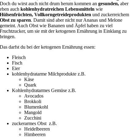
Doch du wirst auch nicht drum herum kommen an
gesunden,
aber
eben auch
kohlenhydratreichen Lebensmitteln
wie
Hülsenfrüchten, Vollkorngetreideprodukten
und zuckerreichem
Obst zu sparen
. Damit sind aber nicht nur Ananas und Melone
gemeint. Auch Obst wie Bananen und Äpfel haben zu viel
Fruchtzucker, um sie mit der ketogenen Ernährung in Einklang zu
bringen.
Das darfst du bei der ketogenen Ernährung essen:
Fleisch
Fisch
Eier
kohlenhydratarme Milchprodukte z.B.
Käse
Quark
Kohlenhydratarmes Gemüse z.B.
Avocados
Brokkoli
Blumenkohl
Mangold
Zucchini
zuckerarmes Obst z.B.
Heidelbeeren
Himbeeren