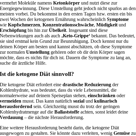
vermehrt Moleküle namens
Ketonkörper
und nutzt diese zur
Energiegewinnung. Diese Umstellung geht jedoch nicht spurlos an den
meisten vorbei. Du bekommst in den ersten Tagen bzw. ersten ein bis
zwei Wochen der ketogenen Ernährung wahrscheinlich
Symptome
wie
Kopfschmerzen
,
Konzentrationsschwäche
,
Müdigkeit
und
Erschöpfung
bis hin zur
Übelkeit
. Insgesamt sind diese
Nebenwirkungen auch als auch
‚Keto-Grippe‘
bekannt. Das bedeutet,
sie sind erstmal kein Grund zur Beunruhigung. Doch kennst nur du
deinen Körper am besten und kannst abschätzen, ob diese Symptome
zur normalen
Umstellung
gehören oder ob dir dein Körper sagen
möchte, dass es nichts für dich ist. Dauern die Symptome zu lang an,
suche dir ärztliche Hilfe.
Ist die ketogene Diät sinnvoll?
Die ketogene Diät erfordert eine
drastische Reduzierung
der
Kohlenhydrate, was bedeutet, dass du viele Lebensmittel, die
normalerweise auf deinem Speiseplan stehen,
einschränken
oder
vermeiden
musst. Das kann natürlich
sozial
und
kulinarisch
herausfordernd
sein. Gleichzeitig musst du trotz der geringen
Kohlenhydratmenge auf die
Ballaststoffe
achten, sonst leidet deine
Verdauung
– die nächste Herausforderung.
Eine weitere Herausforderung besteht darin, die ketogene Diät
ausgewogen zu gestalten. Sie könnte dazu verleiten, wenig
Gemüse
zu