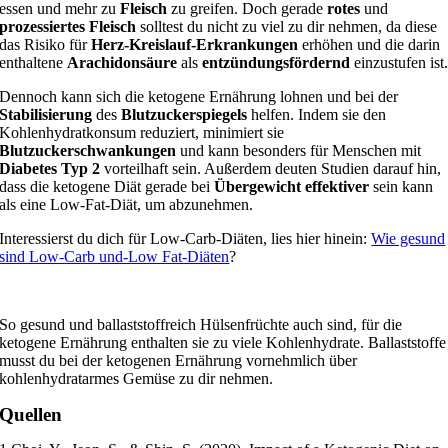
essen und mehr zu
Fleisch
zu greifen. Doch gerade
rotes
und
prozessiertes Fleisch
solltest du nicht zu viel zu dir nehmen, da diese
das Risiko für
Herz-Kreislauf-Erkrankungen
erhöhen und die darin
enthaltene
Arachidonsäure
als
entzündungsfördernd
einzustufen ist
Dennoch kann sich die ketogene Ernährung lohnen und bei der
Stabilisierung
des
Blutzuckerspiegels
helfen. Indem sie den
Kohlenhydratkonsum reduziert, minimiert sie
Blutzuckerschwankungen
und kann besonders für Menschen mit
Diabetes Typ 2
vorteilhaft sein. Außerdem deuten Studien darauf hin,
dass die ketogene Diät gerade bei
Übergewicht effektiver
sein kann
als eine Low-Fat-Diät, um abzunehmen.
Interessierst du dich für Low-Carb-Diäten, lies hier hinein:
Wie gesund
sind Low-Carb und-Low Fat-Diäten
?
So gesund und ballaststoffreich Hülsenfrüchte auch sind, für die
ketogene Ernährung enthalten sie zu viele Kohlenhydrate. Ballaststoffe
musst du bei der ketogenen Ernährung vornehmlich über
kohlenhydratarmes Gemüse zu dir nehmen.
Quellen