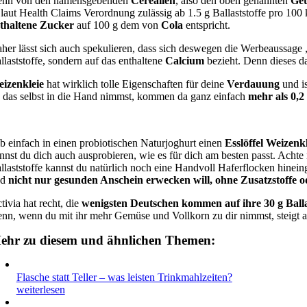
nn von den namensgebenden
Cerealien
, also den oben genannten
Get
 laut Health Claims Verordnung zulässig ab 1.5 g Ballaststoffe pro 10
thaltene Zucker
auf 100 g dem von
Cola
entspricht.
her lässt sich auch spekulieren, dass sich deswegen die Werbeaussag
llaststoffe, sondern auf das enthaltene
Calcium
bezieht. Denn dieses d
izenkleie
hat wirklich tolle Eigenschaften für deine
Verdauung
und i
 das selbst in die Hand nimmst, kommen da ganz einfach
mehr als 0,
b einfach in einen probiotischen Naturjoghurt einen
Esslöffel Weizenk
nnst du dich auch ausprobieren, wie es für dich am besten passt. Achte
llaststoffe kannst du natürlich noch eine Handvoll Haferflocken hinein
d
nicht nur gesunden Anschein erwecken will, ohne Zusatzstoffe o
tivia hat recht, die
wenigsten Deutschen kommen auf ihre 30 g Balla
nn, wenn du mit ihr mehr Gemüse und Vollkorn zu dir nimmst, steigt 
ehr zu diesem und ähnlichen Themen:
Flasche statt Teller – was leisten Trinkmahlzeiten?
weiterlesen