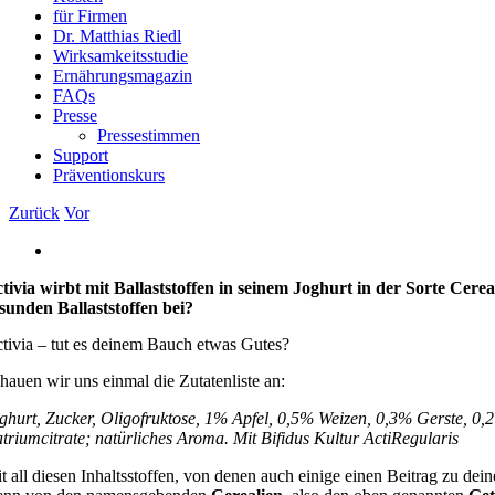
für Firmen
Dr. Matthias Riedl
Wirksamkeitsstudie
Ernährungsmagazin
FAQs
Presse
Pressestimmen
Support
Präventionskurs
Zurück
Vor
Zeige
grösseres
tivia wirbt mit Ballaststoffen in seinem Joghurt in der Sorte Cerea
Bild
sunden Ballaststoffen bei?
tivia – tut es deinem Bauch etwas Gutes?
hauen wir uns einmal die Zutatenliste an:
ghurt, Zucker, Oligofruktose, 1% Apfel, 0,5% Weizen, 0,3% Gerste, 0,2
triumcitrate; natürliches Aroma. Mit Bifidus Kultur ActiRegularis
t all diesen Inhaltsstoffen, von denen auch einige einen Beitrag zu dei