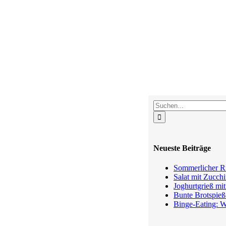
Suche
nach:
Neueste Beiträge
Sommerlicher Ru
Salat mit Zucchi
Joghurtgrieß mi
Bunte Brotspieß
Binge-Eating: W