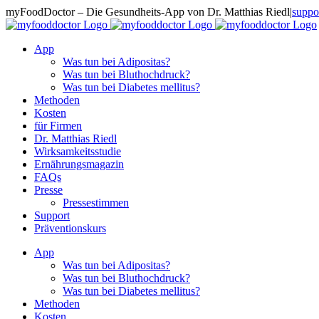
Zum
myFoodDoctor – Die Gesundheits-App von Dr. Matthias Riedl
|
suppo
Inhalt
E-
Facebook
Instagram
LinkedIn
springen
Mail
App
Was tun bei Adipositas?
Was tun bei Bluthochdruck?
Was tun bei Diabetes mellitus?
Methoden
Kosten
für Firmen
Dr. Matthias Riedl
Wirksamkeitsstudie
Ernährungsmagazin
FAQs
Presse
Pressestimmen
Support
Präventionskurs
App
Was tun bei Adipositas?
Was tun bei Bluthochdruck?
Was tun bei Diabetes mellitus?
Methoden
Kosten