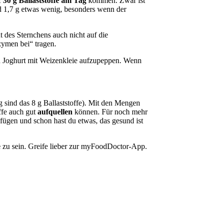
f
30 g Ballaststoffe am Tag
kommen. Zwar ist
nd 1,7 g etwas wenig, besonders wenn der
des Sternchens auch nicht auf die
ymen bei“ tragen.
nen Joghurt mit Weizenkleie aufzupeppen. Wenn
g sind das 8 g Ballaststoffe). Mit den Mengen
offe auch gut
aufquellen
können. Für noch mehr
ufügen und schon hast du etwas, das gesund ist
e
zu sein. Greife lieber zur myFoodDoctor-App.