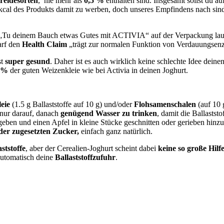
reidesorten
, nie mehr als
0,5 %
enthalten sind. Insgesamt sollst du au
0 kcal des Produkts damit zu werben, doch unseres Empfindens nach si
e „Tu deinem Bauch etwas Gutes mit ACTIVIA“ auf der Verpackung laut 
arf den
Health Claim
„trägt zur normalen Funktion von Verdauungsenz
st
super gesund
. Daher ist es auch wirklich keine schlechte Idee dei
2 %
der guten Weizenkleie wie bei Activia in deinen Joghurt.
leie
(1.5 g Ballaststoffe auf 10 g) und/oder
Flohsamenschalen
(auf 10 
 nur darauf, danach
genügend Wasser zu trinken
, damit die Ballastst
geben und einen Apfel in kleine Stücke geschnitten oder gerieben hinz
der zugesetzten Zucker,
einfach ganz natürlich.
ststoffe
, aber der Cerealien-Joghurt scheint dabei
keine so große Hilf
automatisch deine
Ballaststoffzufuhr
.