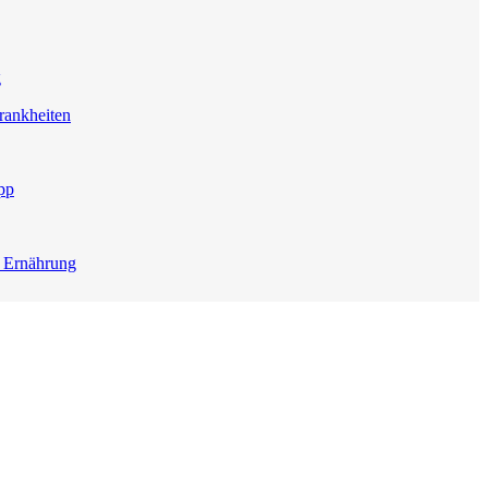
g
rankheiten
pp
e Ernährung