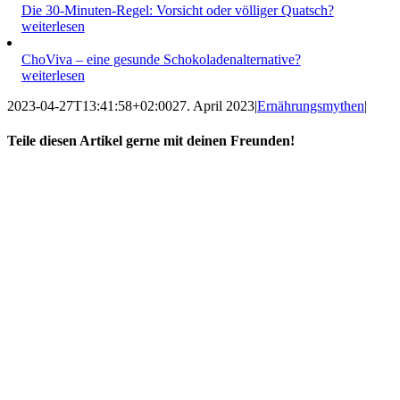
Die 30-Minuten-Regel: Vorsicht oder völliger Quatsch?
weiterlesen
ChoViva – eine gesunde Schokoladenalternative?
weiterlesen
2023-04-27T13:41:58+02:00
27. April 2023
|
Ernährungsmythen
|
Teile diesen Artikel gerne mit deinen Freunden!
Facebook
X
Reddit
LinkedIn
WhatsApp
Tumblr
Pinterest
Vk
E-
Mail