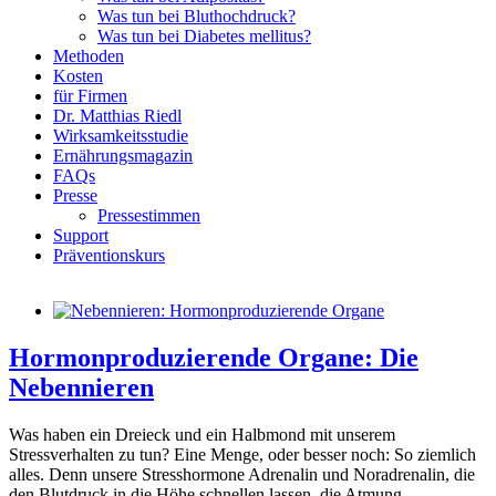
Was tun bei Bluthochdruck?
Was tun bei Diabetes mellitus?
Methoden
Kosten
für Firmen
Dr. Matthias Riedl
Wirksamkeitsstudie
Ernährungsmagazin
FAQs
Presse
Pressestimmen
Support
Präventionskurs
Hormonproduzierende Organe: Die
Nebennieren
Was haben ein Dreieck und ein Halbmond mit unserem
Stressverhalten zu tun? Eine Menge, oder besser noch: So ziemlich
alles. Denn unsere Stresshormone Adrenalin und Noradrenalin, die
den Blutdruck in die Höhe schnellen lassen, die Atmung