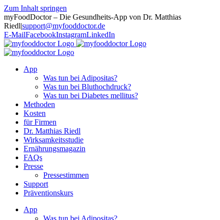
Zum Inhalt springen
myFoodDoctor – Die Gesundheits-App von Dr. Matthias
Riedl
|
support@myfooddoctor.de
E-Mail
Facebook
Instagram
LinkedIn
App
Was tun bei Adipositas?
Was tun bei Bluthochdruck?
Was tun bei Diabetes mellitus?
Methoden
Kosten
für Firmen
Dr. Matthias Riedl
Wirksamkeitsstudie
Ernährungsmagazin
FAQs
Presse
Pressestimmen
Support
Präventionskurs
App
Was tun bei Adipositas?