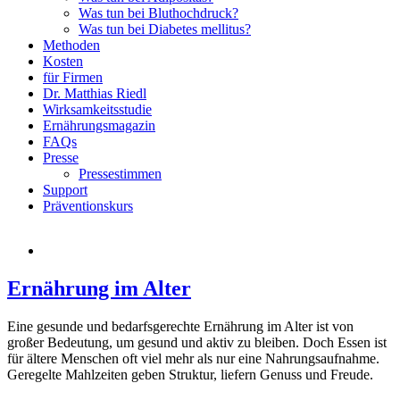
Was tun bei Bluthochdruck?
Was tun bei Diabetes mellitus?
Methoden
Kosten
für Firmen
Dr. Matthias Riedl
Wirksamkeitsstudie
Ernährungsmagazin
FAQs
Presse
Pressestimmen
Support
Präventionskurs
Ernährung im Alter
Eine gesunde und bedarfsgerechte Ernährung im Alter ist von
großer Bedeutung, um gesund und aktiv zu bleiben. Doch Essen ist
für ältere Menschen oft viel mehr als nur eine Nahrungsaufnahme.
Geregelte Mahlzeiten geben Struktur, liefern Genuss und Freude.