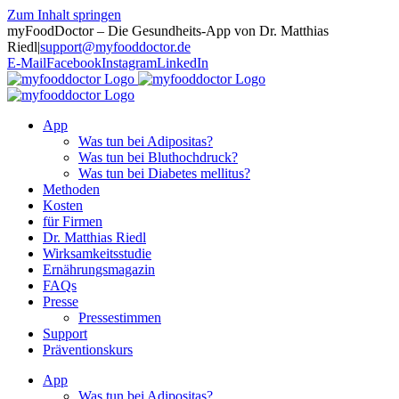
Zum Inhalt springen
myFoodDoctor – Die Gesundheits-App von Dr. Matthias
Riedl
|
support@myfooddoctor.de
E-Mail
Facebook
Instagram
LinkedIn
App
Was tun bei Adipositas?
Was tun bei Bluthochdruck?
Was tun bei Diabetes mellitus?
Methoden
Kosten
für Firmen
Dr. Matthias Riedl
Wirksamkeitsstudie
Ernährungsmagazin
FAQs
Presse
Pressestimmen
Support
Präventionskurs
App
Was tun bei Adipositas?